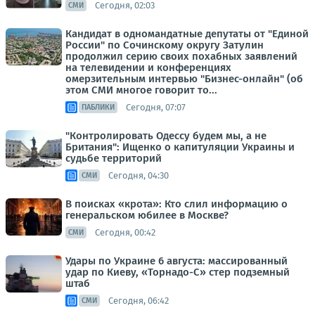
Сегодня, 02:03
СМИ
Кандидат в одномандатные депутаты от "Единой
России" по Сочинскому округу Затулин
продолжил серию своих похабных заявлений
на телевидении и конференциях
омерзительным интервью "Бизнес-онлайн" (об
этом СМИ многое говорит то...
Сегодня, 07:07
ПАБЛИКИ
"Контролировать Одессу будем мы, а не
Британия": Ищенко о капитуляции Украины и
судьбе территорий
Сегодня, 04:30
СМИ
В поисках «крота»: Кто слил информацию о
генеральском юбилее в Москве?
Сегодня, 00:42
СМИ
Удары по Украине 6 августа: массированный
удар по Киеву, «Торнадо-С» стер подземный
штаб
Сегодня, 06:42
СМИ