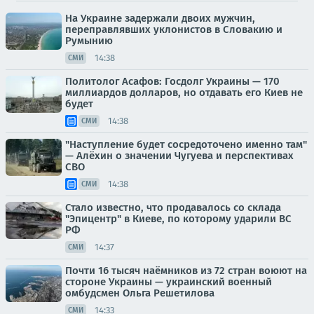
На Украине задержали двоих мужчин,
переправлявших уклонистов в Словакию и
Румынию
14:38
СМИ
Политолог Асафов: Госдолг Украины — 170
миллиардов долларов, но отдавать его Киев не
будет
14:38
СМИ
"Наступление будет сосредоточено именно там"
— Алёхин о значении Чугуева и перспективах
СВО
14:38
СМИ
Стало известно, что продавалось со склада
"Эпицентр" в Киеве, по которому ударили ВС
РФ
14:37
СМИ
Почти 16 тысяч наёмников из 72 стран воюют на
стороне Украины — украинский военный
омбудсмен Ольга Решетилова
14:33
СМИ