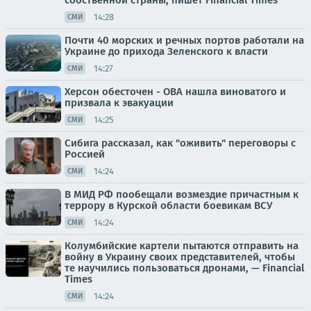
собственной страны, пишет Financial Times
14:28
СМИ
Почти 40 морских и речных портов работали на
Украине до прихода Зеленского к власти
14:27
СМИ
Херсон обесточен - ОВА нашла виноватого и
призвала к эвакуации
14:25
СМИ
Сибига рассказал, как "оживить" переговоры с
Россией
14:24
СМИ
В МИД РФ пообещали возмездие причастным к
террору в Курской области боевикам ВСУ
14:24
СМИ
Колумбийские картели пытаются отправить на
войну в Украину своих представителей, чтобы
те научились пользоваться дронами, — Financial
Times
14:24
СМИ