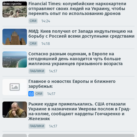
Financial Times: колумбийские наркокартели
отправляют своих людей на Украину, чтобы
перенять опыт по использованию дронов
14:24
СМИ
МИД: Киев получил от Запада индульгенцию на
борьбу с Россией всеми доступными средствами
14:18
СМИ
Согласно разным оценкам, в Европе на
сегодняшний день находится чуть больше
миллиона украинцев призывного возраста
14:17
ПАБЛИКИ
Главное о новостях Европы и ближнего
зарубежья:
14:17
СМИ
Рыжие кудри примелькались. США отказали
Украине в назначении Умерова послом в Град-
на-холме, сообщают нардепы Гончаренко и
Железняк
14:17
ПАБЛИКИ