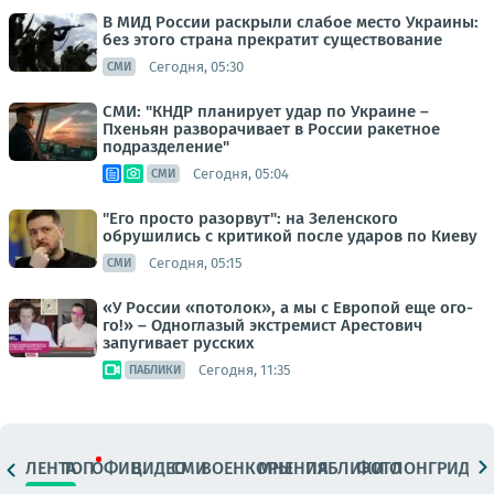
В МИД России раскрыли слабое место Украины:
без этого страна прекратит существование
Сегодня, 05:30
СМИ
СМИ: "КНДР планирует удар по Украине –
Пхеньян разворачивает в России ракетное
подразделение"
Сегодня, 05:04
СМИ
"Его просто разорвут": на Зеленского
обрушились с критикой после ударов по Киеву
Сегодня, 05:15
СМИ
«У России «потолок», а мы с Европой еще ого-
го!» – Одноглазый экстремист Арестович
запугивает русских
Сегодня, 11:35
ПАБЛИКИ
ЛЕНТА
ТОП
ОФИЦ.
ВИДЕО
СМИ
ВОЕНКОРЫ
МНЕНИЯ
ПАБЛИКИ
ФОТО
ЛОНГРИДЫ