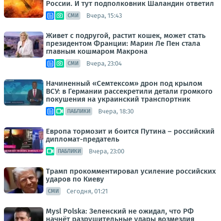
России. И тут подполковник Шаландин ответил
Вчера, 15:43
СМИ
Живет с подругой, растит кошек, может стать
президентом Франции: Марин Ле Пен стала
главным кошмаром Макрона
Вчера, 23:04
СМИ
Начиненный «Семтексом» дрон под крылом
ВСУ: в Германии рассекретили детали громкого
покушения на украинский транспортник
Вчера, 18:30
ПАБЛИКИ
Европа тормозит и боится Путина – российский
дипломат-предатель
Вчера, 23:00
ПАБЛИКИ
Трамп прокомментировал усиление российских
ударов по Киеву
Сегодня, 01:21
СМИ
Mysl Polska: Зеленский не ожидал, что РФ
начнёт разрушительные удары возмездия