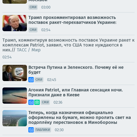
03:00
СМИ
Трамп прокомментировал возможность
поставок ракет-перехватчиков Украине:
02:54
СМИ
Трамп, комментируя возможность поставок Украине ракет к
комплексам Patriot, заявил, что США тоже нуждаются в
них.//
ТАСС / Мир
02:54
Встреча Путина и Зеленского. Почему её не
будет
02:45
СМИ
Агония Patriot, или Главная сенсация ночи.
Признали даже в Киеве
02:36
СМИ
Теперь, когда назначения официально
оформлены на бумаге, можно пролить свет на
подоплёку перестановок в Минобороны
02:30
ПАБЛИКИ