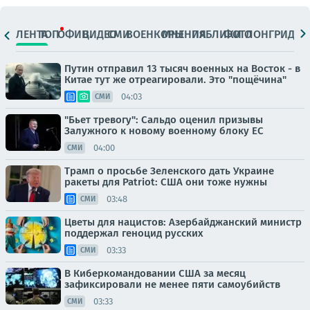
ЛЕНТА
ТОП
ОФИЦ.
ВИДЕО
СМИ
ВОЕНКОРЫ
МНЕНИЯ
ПАБЛИКИ
ФОТО
ЛОНГРИДЫ
Путин отправил 13 тысяч военных на Восток - в
Китае тут же отреагировали. Это "пощёчина"
04:03
СМИ
"Бьет тревогу": Сальдо оценил призывы
Залужного к новому военному блоку ЕС
04:00
СМИ
Трамп о просьбе Зеленского дать Украине
ракеты для Patriot: США они тоже нужны
03:48
СМИ
Цветы для нацистов: Азербайджанский министр
поддержал геноцид русских
03:33
СМИ
В Киберкомандовании США за месяц
зафиксировали не менее пяти самоубийств
03:33
СМИ