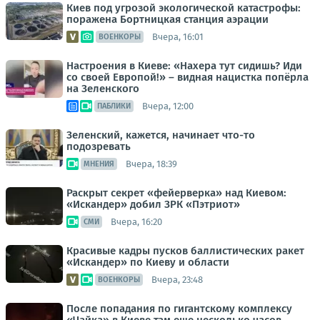
Киев под угрозой экологической катастрофы:
поражена Бортницкая станция аэрации
Вчера, 16:01
ВОЕНКОРЫ
Настроения в Киеве: «Нахера тут сидишь? Иди
со своей Европой!» – видная нацистка попёрла
на Зеленского
Вчера, 12:00
ПАБЛИКИ
Зеленский, кажется, начинает что-то
подозревать
Вчера, 18:39
МНЕНИЯ
Раскрыт секрет «фейерверка» над Киевом:
«Искандер» добил ЗРК «Пэтриот»
Вчера, 16:20
СМИ
Красивые кадры пусков баллистических ракет
«Искандер» по Киеву и области
Вчера, 23:48
ВОЕНКОРЫ
После попадания по гигантскому комплексу