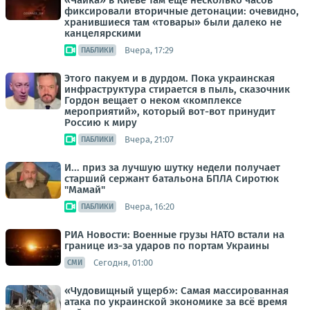
«Чайка» в Киеве там еще несколько часов
фиксировали вторичные детонации: очевидно,
хранившиеся там «товары» были далеко не
канцелярскими
Вчера, 17:29
ПАБЛИКИ
Этого пакуем и в дурдом. Пока украинская
инфраструктура стирается в пыль, сказочник
Гордон вещает о неком «комплексе
мероприятий», который вот-вот принудит
Россию к миру
Вчера, 21:07
ПАБЛИКИ
И... приз за лучшую шутку недели получает
старший сержант батальона БПЛА Сиротюк
"Мамай"
Вчера, 16:20
ПАБЛИКИ
РИА Новости: Военные грузы НАТО встали на
границе из-за ударов по портам Украины
Сегодня, 01:00
СМИ
«Чудовищный ущерб»: Самая массированная
атака по украинской экономике за всё время