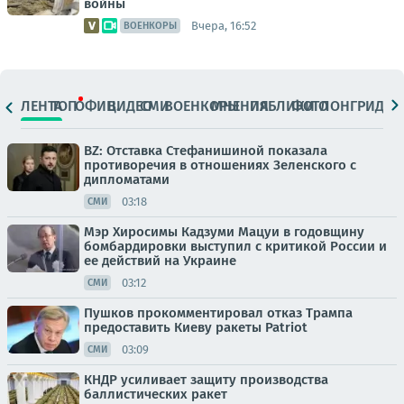
войны
Вчера, 16:52
ВОЕНКОРЫ
ЛЕНТА
ТОП
ОФИЦ.
ВИДЕО
СМИ
ВОЕНКОРЫ
МНЕНИЯ
ПАБЛИКИ
ФОТО
ЛОНГРИДЫ
BZ: Отставка Стефанишиной показала
противоречия в отношениях Зеленского с
дипломатами
03:18
СМИ
Мэр Хиросимы Кадзуми Мацуи в годовщину
бомбардировки выступил с критикой России и
ее действий на Украине
03:12
СМИ
Пушков прокомментировал отказ Трампа
предоставить Киеву ракеты Patriot
03:09
СМИ
КНДР усиливает защиту производства
баллистических ракет