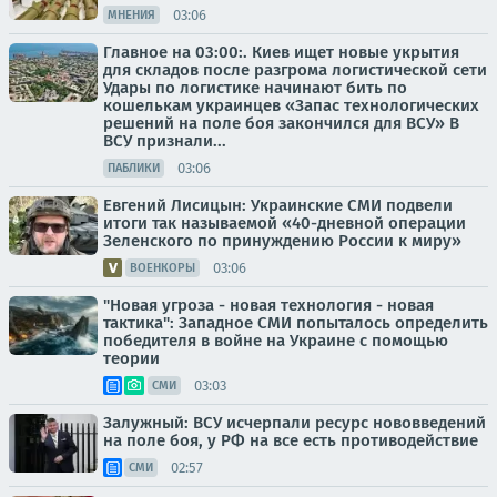
03:06
МНЕНИЯ
Главное на 03:00:. Киев ищет новые укрытия
для складов после разгрома логистической сети
Удары по логистике начинают бить по
кошелькам украинцев «Запас технологических
решений на поле боя закончился для ВСУ» В
ВСУ признали...
03:06
ПАБЛИКИ
Евгений Лисицын: Украинские СМИ подвели
итоги так называемой «40-дневной операции
Зеленского по принуждению России к миру»
03:06
ВОЕНКОРЫ
"Новая угроза - новая технология - новая
тактика": Западное СМИ попыталось определить
победителя в войне на Украине с помощью
теории
03:03
СМИ
Залужный: ВСУ исчерпали ресурс нововведений
на поле боя, у РФ на все есть противодействие
02:57
СМИ