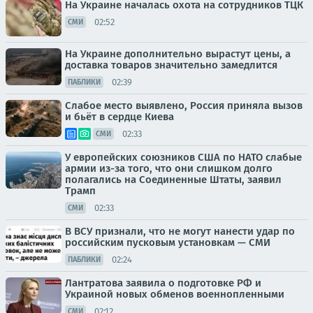
На Украине началась охота на сотрудников ТЦК
02:52
СМИ
На Украине дополнительно вырастут цены, а
доставка товаров значительно замедлится
02:39
ПАБЛИКИ
Слабое место выявлено, Россия приняла вызов
и бьёт в сердце Киева
02:33
СМИ
У европейских союзников США по НАТО слабые
армии из-за того, что они слишком долго
полагались на Соединенные Штаты, заявил
Трамп
02:33
СМИ
В ВСУ признали, что не могут нанести удар по
российским пусковым установкам — СМИ
02:24
ПАБЛИКИ
Лантратова заявила о подготовке РФ и
Украиной новых обменов военнопленными
02:12
СМИ