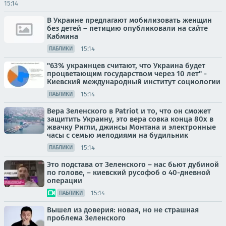
15:14
В Украине предлагают мобилизовать женщин
без детей – петицию опубликовали на сайте
Кабмина
15:14
ПАБЛИКИ
"63% украинцев считают, что Украина будет
процветающим государством через 10 лет" -
Киевский международный институт социологии
15:14
ПАБЛИКИ
Вера Зеленского в Patriot и то, что он сможет
защитить Украину, это вера совка конца 80х в
жвачку Ригли, джинсы Монтана и электронные
часы с семью мелодиями на будильник
15:14
ПАБЛИКИ
Это подстава от Зеленского – нас бьют дубиной
по голове, – киевский русофоб о 40-дневной
операции
15:14
ПАБЛИКИ
Вышел из доверия: новая, но не страшная
проблема Зеленского