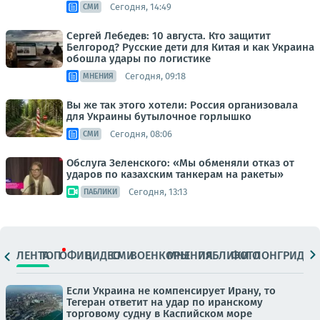
Сегодня, 14:49
СМИ
Сергей Лебедев: 10 августа. Кто защитит
Белгород? Русские дети для Китая и как Украина
обошла удары по логистике
Сегодня, 09:18
МНЕНИЯ
Вы же так этого хотели: Россия организовала
для Украины бутылочное горлышко
Сегодня, 08:06
СМИ
Обслуга Зеленского: «Мы обменяли отказ от
ударов по казахским танкерам на ракеты»
Сегодня, 13:13
ПАБЛИКИ
ЛЕНТА
ТОП
ОФИЦ.
ВИДЕО
СМИ
ВОЕНКОРЫ
МНЕНИЯ
ПАБЛИКИ
ФОТО
ЛОНГРИДЫ
Если Украина не компенсирует Ирану, то
Тегеран ответит на удар по иранскому
торговому судну в Каспийском море