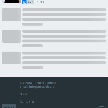
15:13
СМИ
© Лента новостей Киева
Email:
info@newskiev.ru
О нас
Контакты