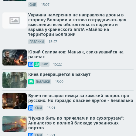
15:27
СМИ
Украина намеренно не направляла дроны в
сторону Болгарии и готова сотрудничать для
выяснения всех обстоятельств падения и
взрыва украинского БпЛА «Майя» на
территории Болгарии
15:27
ПАБЛИКИ
Юрий Селиванов: Маньяк, свихнувшийся на
ракетах
15:22
СМИ
Киев превращается в Бахмут
15:22
ПАБЛИКИ
Вучич не осадил немца за хамский вопрос про
русских. Но гораздо опаснее другое - Безпалько
15:21
СМИ
"Нужно бить по причалам и по сухогрузам":
Анпилогов о полной блокаде украинских
портов
15:21
СМИ