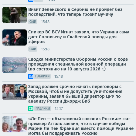
Визит Зеленского в Сербию не пройдет без
последствий: что теперь грозит Вучичу
15:18
СМИ
Спикер ВС ВСУ Игнат заявил, что Украина сама
дает Соловьеву и Скабеевой поводы для
эфиров
15:18
СМИ
Сводка Министерства Обороны России о ходе
проведения специальной военной операции
(по состоянию на 10 августа 2026 г.)
15:18
ПАБЛИКИ
Запад должен срочно начать переговоры с
Москвой, чтобы не допустить уничтожения
Украины, заявил бывший директор ЦРУ по
анализу России Джордж Биб
15:17
ПАБЛИКИ
«Ле Пен — объективный союзник России»: экс-
премьер Атталь заявил, что в случае победы
Марин Ле Пен Франция вместо помощи Украине
могла бы поддерживать Россию