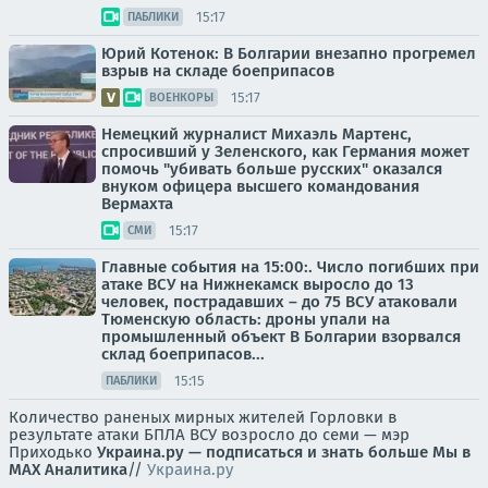
15:17
ПАБЛИКИ
Юрий Котенок: В Болгарии внезапно прогремел
взрыв на складе боеприпасов
15:17
ВОЕНКОРЫ
Немецкий журналист Михаэль Мартенс,
спросивший у Зеленского, как Германия может
помочь "убивать больше русских" оказался
внуком офицера высшего командования
Вермахта
15:17
СМИ
Главные события на 15:00:. Число погибших при
атаке ВСУ на Нижнекамск выросло до 13
человек, пострадавших – до 75 ВСУ атаковали
Тюменскую область: дроны упали на
промышленный объект В Болгарии взорвался
склад боеприпасов...
15:15
ПАБЛИКИ
Количество раненых мирных жителей Горловки в
результате атаки БПЛА ВСУ возросло до семи — мэр
Приходько
Украина.ру — подписаться и знать больше
Мы в
MAX
Аналитика
//
Украина.ру