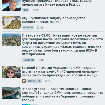
Пушков прокомментировал отказ Трампа
предоставить Киеву ракеты Patriot
03:09
СМИ
КНДР усиливает защиту производства
баллистических ракет
03:06
МНЕНИЯ
Главное на 03:00:. Киев ищет новые укрытия
для складов после разгрома логистической сети
Удары по логистике начинают бить по
кошелькам украинцев «Запас технологических
решений на поле боя закончился для ВСУ» В
ВСУ признали...
03:06
ПАБЛИКИ
Евгений Лисицын: Украинские СМИ подвели
итоги так называемой «40-дневной операции
Зеленского по принуждению России к миру»
03:06
ВОЕНКОРЫ
"Новая угроза - новая технология - новая
тактика": Западное СМИ попыталось определить
победителя в войне на Украине с помощью
теории