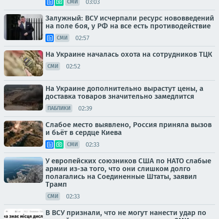
03:03
СМИ
Залужный: ВСУ исчерпали ресурс нововведений
на поле боя, у РФ на все есть противодействие
02:57
СМИ
На Украине началась охота на сотрудников ТЦК
02:52
СМИ
На Украине дополнительно вырастут цены, а
доставка товаров значительно замедлится
02:39
ПАБЛИКИ
Слабое место выявлено, Россия приняла вызов
и бьёт в сердце Киева
02:33
СМИ
У европейских союзников США по НАТО слабые
армии из-за того, что они слишком долго
полагались на Соединенные Штаты, заявил
Трамп
02:33
СМИ
В ВСУ признали, что не могут нанести удар по