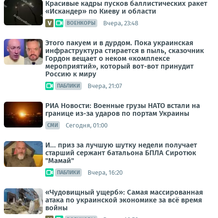
Красивые кадры пусков баллистических ракет
«Искандер» по Киеву и области
Вчера, 23:48
ВОЕНКОРЫ
Этого пакуем и в дурдом. Пока украинская
инфраструктура стирается в пыль, сказочник
Гордон вещает о неком «комплексе
мероприятий», который вот-вот принудит
Россию к миру
Вчера, 21:07
ПАБЛИКИ
РИА Новости: Военные грузы НАТО встали на
границе из-за ударов по портам Украины
Сегодня, 01:00
СМИ
И... приз за лучшую шутку недели получает
старший сержант батальона БПЛА Сиротюк
"Мамай"
Вчера, 16:20
ПАБЛИКИ
«Чудовищный ущерб»: Самая массированная
атака по украинской экономике за всё время
войны