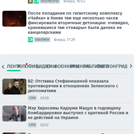
Вчера, 16:52
ВОЕНКОРЫ
После попадания по гигантскому комплексу
«Чайка» в Киеве там еще несколько часов
фиксировали вторичные детонации: очевидно,
хранившиеся там «товары» были далеко не
канцелярскими
Вчера, 17:29
ПАБЛИКИ
ЛЕНТА
ТОП
ОФИЦ.
ВИДЕО
СМИ
ВОЕНКОРЫ
МНЕНИЯ
ПАБЛИКИ
ФОТО
ЛОНГРИДЫ
BZ: Отставка Стефанишиной показала
противоречия в отношениях Зеленского с
дипломатами
03:18
СМИ
Мэр Хиросимы Кадзуми Мацуи в годовщину
бомбардировки выступил с критикой России и
ее действий на Украине
03:12
СМИ