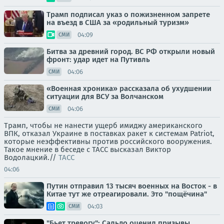
Трамп подписал указ о пожизненном запрете
на въезд в США за «родильный туризм»
04:09
СМИ
Битва за древний город. ВС РФ открыли новый
фронт: удар идет на Путивль
04:06
СМИ
«Военная хроника» рассказала об ухудшении
ситуации для ВСУ за Волчанском
04:06
СМИ
Трамп, чтобы не нанести ущерб имиджу американского
ВПК, отказал Украине в поставках ракет к системам Patriot,
которые неэффективны против российского вооружения.
Такое мнение в беседе с ТАСС высказал Виктор
Водолацкий.//
ТАСС
04:06
Путин отправил 13 тысяч военных на Восток - в
Китае тут же отреагировали. Это "пощёчина"
04:03
СМИ
"Бьет тревогу": Сальдо оценил призывы