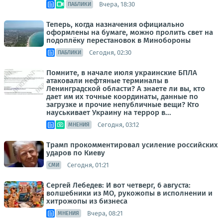
Вчера, 18:30
ПАБЛИКИ
Теперь, когда назначения официально
оформлены на бумаге, можно пролить свет на
подоплёку перестановок в Минобороны
Сегодня, 02:30
ПАБЛИКИ
Помните, в начале июля украинские БПЛА
атаковали нефтяные терминалы в
Ленинградской области? А знаете ли вы, кто
дает им их точные координаты, данные по
загрузке и прочие непубличные вещи? Кто
науськивает Украину на террор в...
Сегодня, 03:12
МНЕНИЯ
Трамп прокомментировал усиление российских
ударов по Киеву
Сегодня, 01:21
СМИ
Сергей Лебедев: И вот четверг, 6 августа:
волшебники из МО, рукожопы в исполнении и
хитрожопы из бизнеса
Вчера, 08:21
МНЕНИЯ