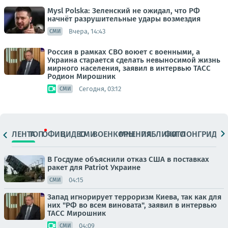
Mysl Polska: Зеленский не ожидал, что РФ
начнёт разрушительные удары возмездия
Вчера, 14:43
СМИ
Россия в рамках СВО воюет с военными, а
Украина старается сделать невыносимой жизнь
мирного населения, заявил в интервью ТАСС
Родион Мирошник
Сегодня, 03:12
СМИ
ЛЕНТА
ТОП
ОФИЦ.
ВИДЕО
СМИ
ВОЕНКОРЫ
МНЕНИЯ
ПАБЛИКИ
ФОТО
ЛОНГРИДЫ
В Госдуме объяснили отказ США в поставках
ракет для Patriot Украине
04:15
СМИ
Запад игнорирует терроризм Киева, так как для
них "РФ во всем виновата", заявил в интервью
ТАСС Мирошник
04:09
СМИ