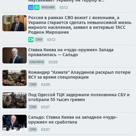
науськивает Украину на террор в...
03:12
МНЕНИЯ
Россия в рамках СВО воюет с военными, а
Украина старается сделать невыносимой жизнь
мирного населения, заявил в интервью ТАСС
Родион Мирошник
03:12
СМИ
Ставка Киева на «чудо-оружие» Запада
провалилась — Сальдо
03:09
ПАБЛИКИ
Командир "Ахмата" Алаудинов раскрыл потери
ВСУ за время спецоперации
03:09
СМИ
Под Одессой ТЦК задержали полковника СБУ и
отобрали 55 тысяч гривен
03:07
СМИ
Сальдо: Ставка Киева на западное «чудо-
оружие» не сработала
03:07
СМИ