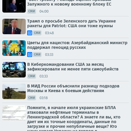
Залужного к новому военному блоку ЕС
04:00
СМИ
Трамп о просьбе Зеленского дать Украине
ракеты для Patriot: США они тоже нужны
03:48
СМИ
Цветы для нацистов: Азербайджанский министр
поддержал геноцид русских
03:33
СМИ
В Киберкомандовании США за месяц
зафиксировали не менее пяти самоубийств
03:33
СМИ
В МИД России объяснили разницу подходов
Москвы и Киева к боевым действиям
03:18
СМИ
Помните, в начале июля украинские БПЛА
атаковали нефтяные терминалы в
Ленинградской области? А знаете ли вы, кто
дает им их точные координаты, данные по
загрузке и прочие непубличные вещи? Кто