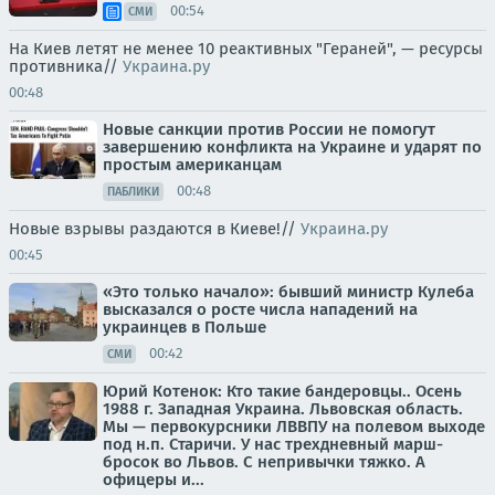
00:54
СМИ
На Киев летят не менее 10 реактивных "Гераней", — ресурсы
противника//
Украина.ру
00:48
Новые санкции против России не помогут
завершению конфликта на Украине и ударят по
простым американцам
00:48
ПАБЛИКИ
Новые взрывы раздаются в Киеве!//
Украина.ру
00:45
«Это только начало»: бывший министр Кулеба
высказался о росте числа нападений на
украинцев в Польше
00:42
СМИ
Юрий Котенок: Кто такие бандеровцы.. Осень
1988 г. Западная Украина. Львовская область.
Мы — первокурсники ЛВВПУ на полевом выходе
под н.п. Старичи. У нас трехдневный марш-
бросок во Львов. С непривычки тяжко. А
офицеры и...