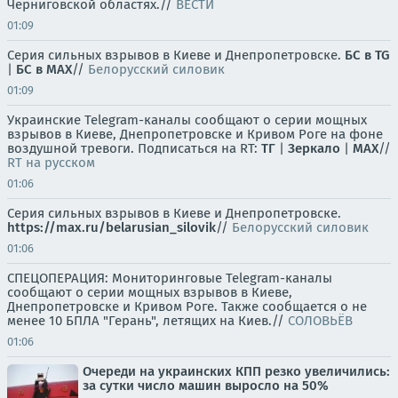
Черниговской областях.//
ВЕСТИ
01:09
Серия сильных взрывов в Киеве и Днепропетровске.
БС в TG
|
БС в МАХ
//
Белорусский силовик
01:09
Украинские Telegram-каналы сообщают о серии мощных
взрывов в Киеве, Днепропетровске и Кривом Роге на фоне
воздушной тревоги. Подписаться на RT:
ТГ
|
Зеркало
|
MAX
//
RT на русском
01:06
Серия сильных взрывов в Киеве и Днепропетровске.
https://max.ru/belarusian_silovik
//
Белорусский силовик
01:06
СПЕЦОПЕРАЦИЯ: Мониторинговые Telegram-каналы
сообщают о серии мощных взрывов в Киеве,
Днепропетровске и Кривом Роге. Также сообщается о не
менее 10 БПЛА "Герань", летящих на Киев.//
СОЛОВЬЁВ
01:06
Очереди на украинских КПП резко увеличились:
за сутки число машин выросло на 50%