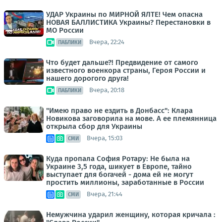
УДАР Украины по МИРНОЙ ЯЛТЕ! Чем опасна
НОВАЯ БАЛЛИСТИКА Украины? Перестановки в
МО России
Вчера, 22:24
ПАБЛИКИ
Что будет дальше?! Предвидение от самого
известного военкора страны, Героя России и
нашего дорогого друга!
Вчера, 20:18
ПАБЛИКИ
"Имею право не ездить в Донбасс": Клара
Новикова заговорила на мове. А ее племянница
открыла сбор для Украины
Вчера, 15:03
СМИ
Куда пропала София Ротару: Не была на
Украине 3,5 года, шикует в Европе, тайно
выступает для богачей - дома ей не могут
простить миллионы, заработанные в России
Вчера, 21:44
СМИ
Немужчина ударил женщину, которая кричала :