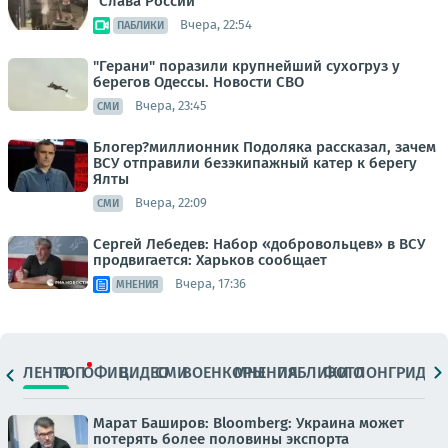
"Слава России"
Вчера, 22:54
ПАБЛИКИ
"Герани" поразили крупнейший сухогруз у
берегов Одессы. Новости СВО
Вчера, 23:45
СМИ
Блогер?миллионник Подоляка рассказал, зачем
ВСУ отправили безэкипажный катер к берегу
Ялты
Вчера, 22:09
СМИ
Сергей Лебедев: Набор «добровольцев» в ВСУ
продвигается: Харьков сообщает
Вчера, 17:36
МНЕНИЯ
ЛЕНТА
ТОП
ОФИЦ.
ВИДЕО
СМИ
ВОЕНКОРЫ
МНЕНИЯ
ПАБЛИКИ
ФОТО
ЛОНГРИДЫ
Марат Баширов: Bloomberg: Украина может
потерять более половины экспорта