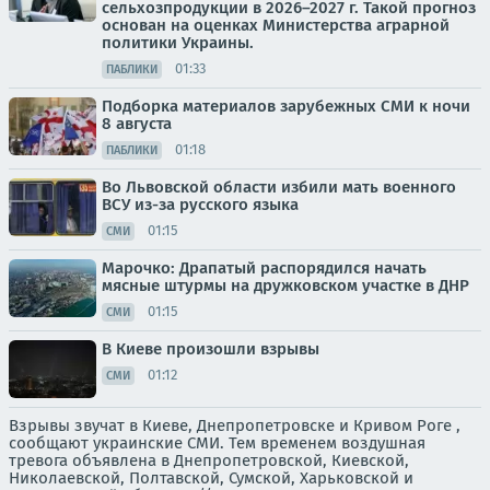
сельхозпродукции в 2026–2027 г. Такой прогноз
основан на оценках Министерства аграрной
политики Украины.
01:33
ПАБЛИКИ
Подборка материалов зарубежных СМИ к ночи
8 августа
01:18
ПАБЛИКИ
Во Львовской области избили мать военного
ВСУ из-за русского языка
01:15
СМИ
Марочко: Драпатый распорядился начать
мясные штурмы на дружковском участке в ДНР
01:15
СМИ
В Киеве произошли взрывы
01:12
СМИ
Взрывы звучат в Киеве, Днепропетровске и Кривом Роге ,
сообщают украинские СМИ. Тем временем воздушная
тревога объявлена в Днепропетровской, Киевской,
Николаевской, Полтавской, Сумской, Харьковской и