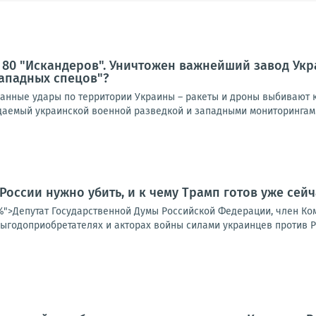
 80 "Искандеров". Уничтожен важнейший завод Ук
ападных спецов"?
нные удары по территории Украины – ракеты и дроны выбивают к
идаемый украинской военной разведкой и западными мониторингами
 России нужно убить, и к чему Трамп готов уже сейч
25%">Депутат Государственной Думы Российской Федерации, член К
ыгодоприобретателях и акторах войны силами украинцев против Ро