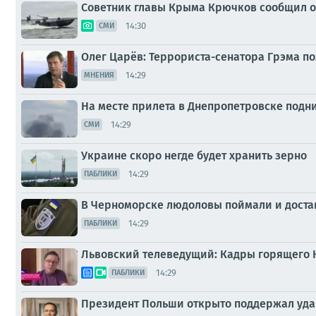
Советник главы Крыма Крючков сообщил о
14:30
СМИ
Олег Царёв: Террориста-сенатора Грэма п
14:29
МНЕНИЯ
На месте прилета в Днепропетровске подн
14:29
СМИ
Украине скоро негде будет хранить зерно
14:29
ПАБЛИКИ
В Черноморске людоловы поймали и доста
14:29
ПАБЛИКИ
Львовский телеведущий: Кадры горящего К
14:29
ПАБЛИКИ
Президент Польши открыто поддержал уда