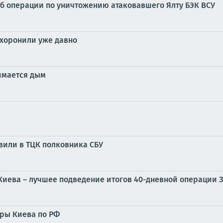
б операции по уничтожению атаковавшего Ялту БЭК ВСУ
охоронили уже давно
имается дым
вили в ТЦК полковника СБУ
иева – лучшее подведение итогов 40-дневной операции 
ры Киева по РФ