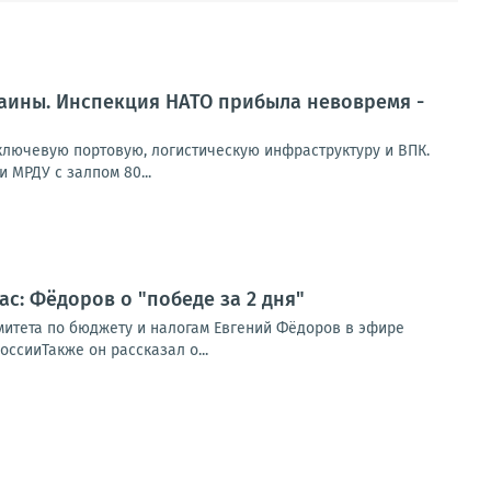
раины. Инспекция НАТО прибыла невовремя -
лючевую портовую, логистическую инфраструктуру и ВПК.
 МРДУ с залпом 80...
ас: Фёдоров о "победе за 2 дня"
омитета по бюджету и налогам Евгений Фёдоров в эфире
ссииТакже он рассказал о...