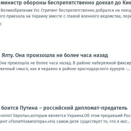
министр обороны беспрепятственно доехал до Кие
Великобритании Уэс Стритинг беспрепятственно добрался на поезд
го приехала на Украину вместе с главой военного ведомства, пере
8
а Ялту. Она произошла не более часа назад
уОна произошла не более часа назад. В районе набережной фикси
венный смысл, как и недавно в районе краснодарского курорта -...
 боится Путина – российский дипломат-предатель
«оплот Европы»,которым является Украина.Об этом предавший Ро
дент «ПолитНавигатора».«На самом деле существует то, что я мог...