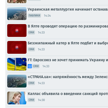
Украинская металлургия начинает останав
14:34
ПАБЛИКИ
В Ялте проводят операцию по разминиров
14:33
СМИ
Безэкипажный катер в Ялте подбит и выбр
14:33
СМИ
FT: Евросоюз не хочет принимать Украину 
14:33
СМИ
«СТРАНА.ua»: напряжённость между Зелен
14:33
СМИ
Каллас объявила о введении санкций проти
14:30
СМИ