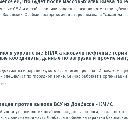
мелочей, что будет после массовых атак Киева по 
аинские СМИ и онлайн-паблики радостно-визгливо отметили рубеж 
 Зеленский. Особый восторг комментаторов вызвала "самая массов
 июля украинские БПЛА атаковали нефтяные термин
чные координаты, данные по загрузке и прочие неп
документы и переписку, которые многое прояснят. И покажем одно
 - специалист по гибридной войне. Сейчас работает в организации H
3:12
нцев против вывода ВСУ из Донбасса - КМИС
 институт социологии опубликовал данные опроса, согласно кото
ск с занимаемой части Донбасса в обмен на гарантии безопаснос