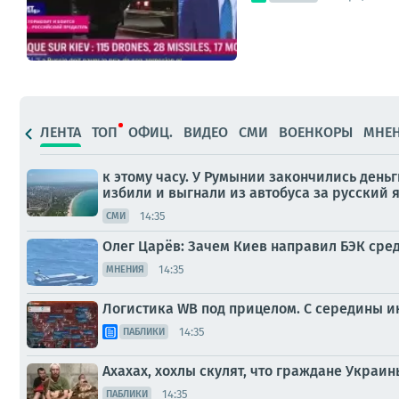
ЛЕНТА
ТОП
ОФИЦ.
ВИДЕО
СМИ
ВОЕНКОРЫ
МНЕ
к этому часу. У Румынии закончились день
избили и выгнали из автобуса за русский я
14:35
СМИ
Олег Царёв: Зачем Киев направил БЭК сред
14:35
МНЕНИЯ
Логистика WB под прицелом. С середины 
14:35
ПАБЛИКИ
Ахахах, хохлы скулят, что граждане Украин
14:35
ПАБЛИКИ