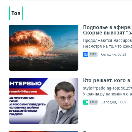
Топ
Подполье в эфире:
Скорые вывозят "з
Продолжаются массирова
Несмотря на то, что ож
Сегодня, 05:33
СМИ
Кто решает, кого в
style="padding-top: 56.
Украина.ру напомнил о в
Сегодня, 11:09
СМИ