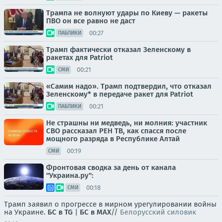
Трампа не волнуют удары по Киеву — ракеты
ПВО он все равно не даст
00:27
ПАБЛИКИ
Трамп фактически отказал Зеленскому в
ракетах для Patriot
00:21
СМИ
«Самим надо». Трамп подтвердил, что отказал
Зеленскому* в передаче ракет для Patriot
00:21
ПАБЛИКИ
Не страшны ни медведь, ни молния: участник
СВО рассказал РЕН ТВ, как спасся после
мощного разряда в Республике Алтай
00:19
СМИ
Фронтовая сводка за день от канала
"Украина.ру":
00:18
СМИ
Трамп заявил о прогрессе в мирном урегулировании войны
на Украине.
БС в TG
|
БС в МАХ
//
Белорусский силовик