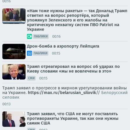
00:16
«Нам тоже нужны ракеты» — так Дональд Трамп
ответил на вопрос репортёра, который
упомянул Зеленского и его жалобы на
критическую нехватку систем ПВО Patriot на
Украине
00:16
ПАБЛИКИ
Дрон-бомба в аэропорту Лейпцига
00:15
ПАБЛИКИ
Трамп отреагировал на вопрос об ударах по
Киеву словами «мы не вовлечены в это»
00:15
СМИ
Трамп заявил о прогрессе в мирном урегулировании войны
на Украине.
https://max.ru/belarusian_silovik
//
Белорусский
силовик
00:13
Трамп заявил, что США не могут поставлять
противоракеты Украине, так как они нужны
самим США