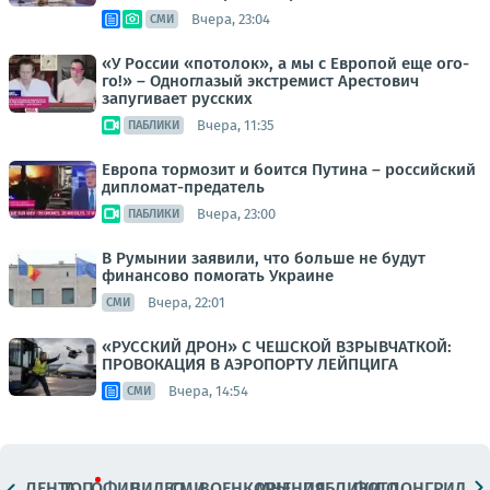
Вчера, 23:04
СМИ
«У России «потолок», а мы с Европой еще ого-
го!» – Одноглазый экстремист Арестович
запугивает русских
Вчера, 11:35
ПАБЛИКИ
Европа тормозит и боится Путина – российский
дипломат-предатель
Вчера, 23:00
ПАБЛИКИ
В Румынии заявили, что больше не будут
финансово помогать Украине
Вчера, 22:01
СМИ
«РУССКИЙ ДРОН» С ЧЕШСКОЙ ВЗРЫВЧАТКОЙ:
ПРОВОКАЦИЯ В АЭРОПОРТУ ЛЕЙПЦИГА
Вчера, 14:54
СМИ
ЛЕНТА
ТОП
ОФИЦ.
ВИДЕО
СМИ
ВОЕНКОРЫ
МНЕНИЯ
ПАБЛИКИ
ФОТО
ЛОНГРИДЫ