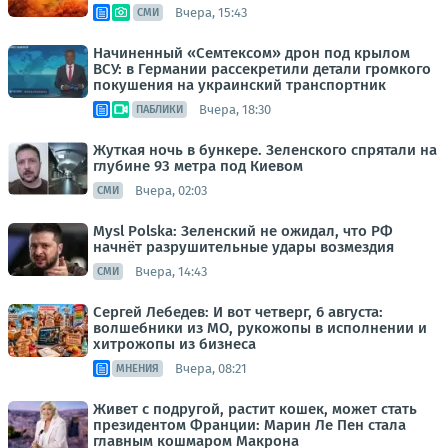
Вчера, 15:43
СМИ
Начиненный «Семтексом» дрон под крылом
ВСУ: в Германии рассекретили детали громкого
покушения на украинский транспортник
Вчера, 18:30
ПАБЛИКИ
Жуткая ночь в бункере. Зеленского спрятали на
глубине 93 метра под Киевом
Вчера, 02:03
СМИ
Mysl Polska: Зеленский не ожидал, что РФ
начнёт разрушительные удары возмездия
Вчера, 14:43
СМИ
Сергей Лебедев: И вот четверг, 6 августа:
волшебники из МО, рукожопы в исполнении и
хитрожопы из бизнеса
Вчера, 08:21
МНЕНИЯ
Живет с подругой, растит кошек, может стать
президентом Франции: Марин Ле Пен стала
главным кошмаром Макрона