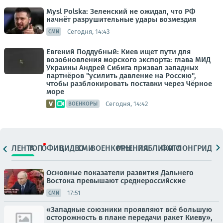
Mysl Polska: Зеленский не ожидал, что РФ
начнёт разрушительные удары возмездия
Сегодня, 14:43
СМИ
Евгений Поддубный: Киев ищет пути для
возобновления морского экспорта: глава МИД
Украины Андрей Сибига призвал западных
партнёров "усилить давление на Россию",
чтобы разблокировать поставки через Чёрное
море
Сегодня, 14:42
ВОЕНКОРЫ
ЛЕНТА
ТОП
ОФИЦ.
ВИДЕО
СМИ
ВОЕНКОРЫ
МНЕНИЯ
ПАБЛИКИ
ФОТО
ЛОНГРИДЫ
Основные показатели развития Дальнего
Востока превышают среднероссийские
17:51
СМИ
«Западные союзники проявляют всё большую
осторожность в плане передачи ракет Киеву»,