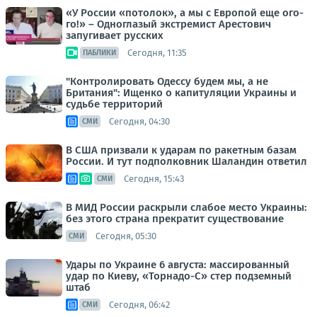
«У России «потолок», а мы с Европой еще ого-
го!» – Одноглазый экстремист Арестович
запугивает русских
Сегодня, 11:35
ПАБЛИКИ
"Контролировать Одессу будем мы, а не
Британия": Ищенко о капитуляции Украины и
судьбе территорий
Сегодня, 04:30
СМИ
В США призвали к ударам по ракетным базам
России. И тут подполковник Шаландин ответил
Сегодня, 15:43
СМИ
В МИД России раскрыли слабое место Украины:
без этого страна прекратит существование
Сегодня, 05:30
СМИ
Удары по Украине 6 августа: массированный
удар по Киеву, «Торнадо-С» стер подземный
штаб
Сегодня, 06:42
СМИ