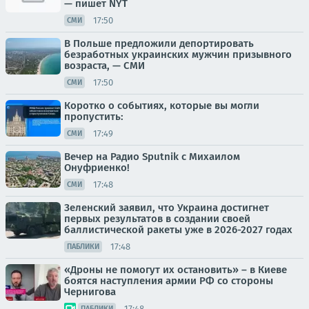
— пишет NYT
17:50
СМИ
В Польше предложили депортировать
безработных украинских мужчин призывного
возраста, — СМИ
17:50
СМИ
Коротко о событиях, которые вы могли
пропустить:
17:49
СМИ
Вечер на Радио Sputnik с Михаилом
Онуфриенко!
17:48
СМИ
Зеленский заявил, что Украина достигнет
первых результатов в создании своей
баллистической ракеты уже в 2026-2027 годах
17:48
ПАБЛИКИ
«Дроны не помогут их остановить» – в Киеве
боятся наступления армии РФ со стороны
Чернигова
17:48
ПАБЛИКИ