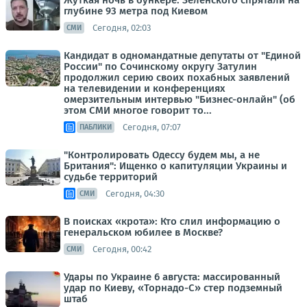
Жуткая ночь в бункере. Зеленского спрятали на
глубине 93 метра под Киевом
Сегодня, 02:03
СМИ
Кандидат в одномандатные депутаты от "Единой
России" по Сочинскому округу Затулин
продолжил серию своих похабных заявлений
на телевидении и конференциях
омерзительным интервью "Бизнес-онлайн" (об
этом СМИ многое говорит то...
Сегодня, 07:07
ПАБЛИКИ
"Контролировать Одессу будем мы, а не
Британия": Ищенко о капитуляции Украины и
судьбе территорий
Сегодня, 04:30
СМИ
В поисках «крота»: Кто слил информацию о
генеральском юбилее в Москве?
Сегодня, 00:42
СМИ
Удары по Украине 6 августа: массированный
удар по Киеву, «Торнадо-С» стер подземный
штаб