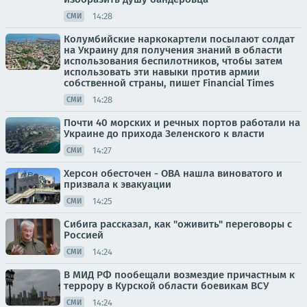
14:28
СМИ
Колумбийские наркокартели посылают солдат
на Украину для получения знаний в области
использования беспилотников, чтобы затем
использовать эти навыки против армии
собственной страны, пишет Financial Times
14:28
СМИ
Почти 40 морских и речных портов работали на
Украине до прихода Зеленского к власти
14:27
СМИ
Херсон обесточен - ОВА нашла виноватого и
призвала к эвакуации
14:25
СМИ
Сибига рассказал, как "оживить" переговоры с
Россией
14:24
СМИ
В МИД РФ пообещали возмездие причастным к
террору в Курской области боевикам ВСУ
14:24
СМИ