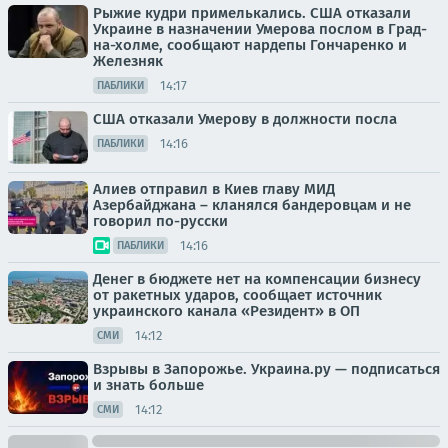
Рыжие кудри примелькались. США отказали
Украине в назначении Умерова послом в Град-
на-холме, сообщают нардепы Гончаренко и
Железняк
14:17
ПАБЛИКИ
США отказали Умерову в должности посла
14:16
ПАБЛИКИ
Алиев отправил в Киев главу МИД
Азербайджана – кланялся бандеровцам и не
говорил по-русски
14:16
ПАБЛИКИ
Денег в бюджете нет на компенсации бизнесу
от ракетных ударов, сообщает источник
украинского канала «Резидент» в ОП
14:12
СМИ
Взрывы в Запорожье. Украина.ру — подписаться
и знать больше
14:12
СМИ