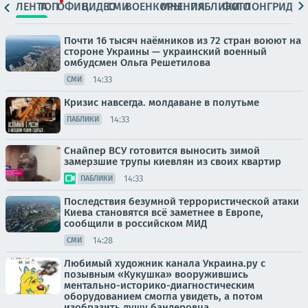
ЛЕНТА
ТОП
ОФИЦ.
ВИДЕО
СМИ
ВОЕНКОРЫ
МНЕНИЯ
ПАБЛИКИ
ФОТО
ЛОНГРИДЫ
Почти 16 тысяч наёмников из 72 стран воюют на
стороне Украины — украинский военный
омбудсмен Ольга Решетилова
14:33
СМИ
Кризис навсегда. молдаване в полутьме
14:33
ПАБЛИКИ
Снайпер ВСУ готовится выносить зимой
замерзшие трупы киевлян из своих квартир
14:33
ПАБЛИКИ
Последствия безумной террористической атаки
Киева становятся всё заметнее в Европе,
сообщили в российском МИД
14:28
СМИ
Любимый художник канала Украина.ру с
позывным «Кукушка» вооружившись
ментально-историко-диагностическим
оборудованием смогла увидеть, а потом
изобразить душу бандеровца