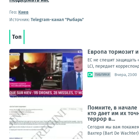
Гео:
Киев
Источник:
Telegram-канал "Рыбарь"
Топ
Европа тормозит и
ЕС не спешит защищать 
LCI, передает корреспон
Вчера, 23:00
ПАБЛИКИ
Помните, в начале
кто дает им их то
террор в...
Сегодня мы вам покажем 
Вахтер (Bart De Wachter)