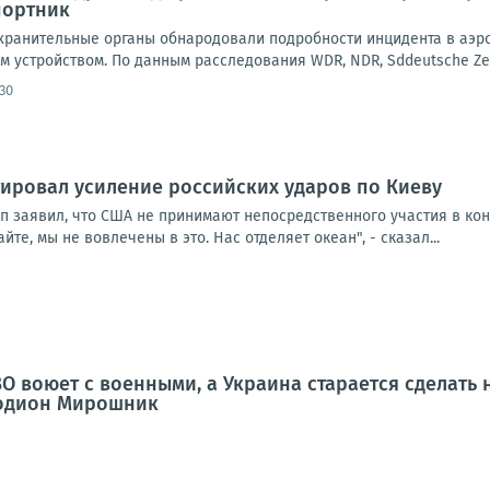
портник
ранительные органы обнародовали подробности инцидента в аэроп
 устройством. По данным расследования WDR, NDR, Sddeutsche Zeitun
30
ировал усиление российских ударов по Киеву
п заявил, что США не принимают непосредственного участия в кон
йте, мы не вовлечены в это. Нас отделяет океан", - сказал...
ВО воюет с военными, а Украина старается сделат
Родион Мирошник