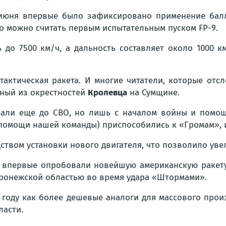
июня впервые было зафиксировано применение бал
о можно считать первым испытательным пуском FP-9.
 до 7500 км/ч, а дальность составляет около 1000 
тактическая ракета. И многие читатели, которые отс
нный из окрестностей
Кролевца
на Сумщине.
ывали еще до СВО, но лишь с началом войны и помощ
помощи нашей команды) приспособились к «Громам», и
твом установки нового двигателя, что позволило увел
же впервые опробовали новейшую американскую раке
оронежской областью во время удара «Штормами».
 году как более дешевые аналоги для массового произв
ласти.