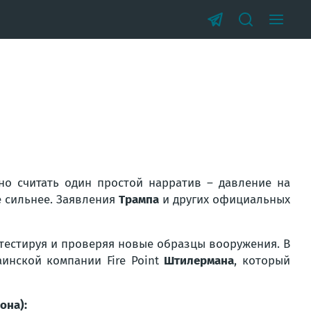
о считать один простой нарратив – давление на
е сильнее. Заявления
Трампа
и других официальных
 тестируя и проверяя новые образцы вооружения. В
аинской компании Fire Point
Штилермана
, который
она):