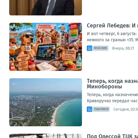
Сергей Лебедев: И
И вот четверг, 6 август
немного за гранью +35. М
Вчера, 08:21
МНЕНИЯ
Теперь, когда наз
Минобороны
Теперь, когда назначен
Криворучко передал част
Сегодня, 02:3
ПАБЛИКИ
Под Одессой ТЦК з