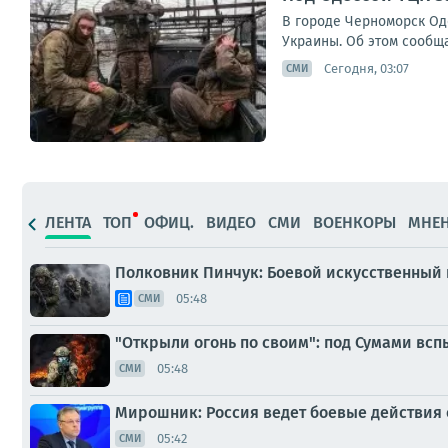
В городе Черноморск Од
Украины. Об этом сообща
Сегодня, 03:07
СМИ
ЛЕНТА
ТОП
ОФИЦ.
ВИДЕО
СМИ
ВОЕНКОРЫ
МНЕ
Полковник Пинчук: Боевой искусственный и
05:48
СМИ
"Открыли огонь по своим": под Сумами вс
05:48
СМИ
Мирошник: Россия ведет боевые действия
05:42
СМИ