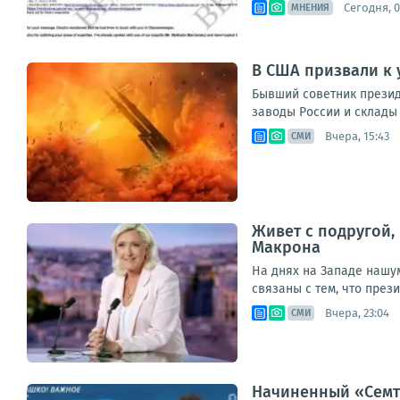
Сегодня, 0
МНЕНИЯ
В США призвали к 
Бывший советник прези
заводы России и склады 
Вчера, 15:43
СМИ
Живет с подругой,
Макрона
На днях на Западе нашу
связаны с тем, что през
Вчера, 23:04
СМИ
Начиненный «Семте