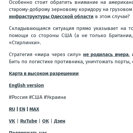
Особенно стоит обратить внимание на америка
старому-доброму зерновому коридору на грузовом
инфраструктуры Одесской области
в этом случае?
Складывающаяся ситуация прямо указывает на то
помощи со стороны США
(а не только Британии
«Старлинки».
Стратегия
«мира через силу»
не родилась вчера
,
Бить по логистике противника, уничтожать порты,
Карта в высоком разрешении
English version
#Россия #США #Украина
RU
|
EN
|
MAX
VK
|
RuTube
|
ОК
|
Дзен
Поддержать нас