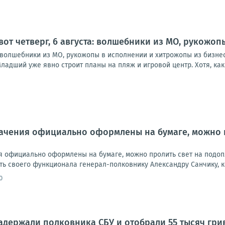
 вот четверг, 6 августа: волшебники из МО, рукожо
а: волшебники из МО, рукожопы в исполнении и хитрожопы из бизне
ладший уже явно строит планы на пляж и игровой центр. Хотя, как в
начения официально оформлены на бумаге, можно 
ия официально оформлены на бумаге, можно пролить свет на подоп
ь своего функционала генерал-полковнику Александру Санчику, ко
0
адержали полковника СБУ и отобрали 55 тысяч гри