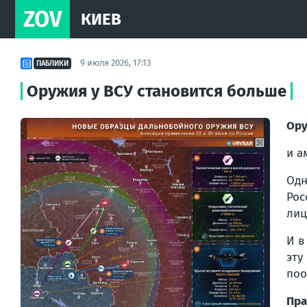
ZOV
КИЕВ
9 июля 2026, 17:13
ПАБЛИКИ
Оружия у ВСУ становится больше
Ору
и а
Одн
Рос
лиц
И 
эту
поо
Пра