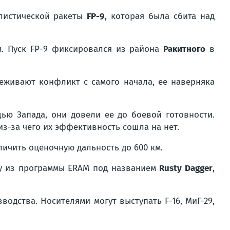
листической ракеты
FP-9
, которая была сбита над
км. Пуск FP-9 фиксировался из района
Ракитного
в
леживают конфликт с самого начала, ее наверняка
ью Запада, они довели ее до боевой готовности.
з-за чего их эффективность сошла на нет.
ичить оценочную дальность до 600 км.
ту из программы ERAM под названием
Rusty Dagger
,
одства. Носителями могут выступать F-16, МиГ-29,