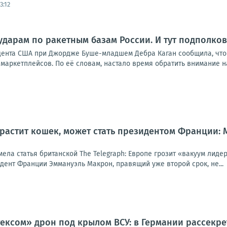
3:12
ударам по ракетным базам России. И тут подполко
дента США при Джордже Буше-младшем Дебра Каган сообщила, что
маркетплейсов. По её словам, настало время обратить внимание на р
 растит кошек, может стать президентом Франции:
мела статья британской The Telegraph: Европе грозит «вакуум лид
идент Франции Эммануэль Макрон, правящий уже второй срок, не...
ксом» дрон под крылом ВСУ: в Германии рассекре