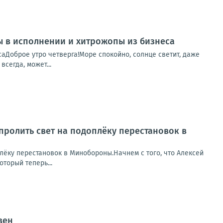
пы в исполнении и хитрожопы из бизнеса
саДоброе утро четверга!Море спокойно, солнце светит, даже
сегда, может...
пролить свет на подоплёку перестановок в
лёку перестановок в Минобороны.Начнем с того, что Алексей
торый теперь...
вен