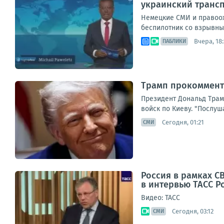
украинский транс
Немецкие СМИ и правоох
беспилотник со взрывным
Вчера, 18:
ПАБЛИКИ
Трамп прокоммент
Президент Дональд Трам
войск по Киеву. "Послуша
Сегодня, 01:21
СМИ
Россия в рамках С
в интервью ТАСС 
Видео: ТАСС
Сегодня, 03:12
СМИ