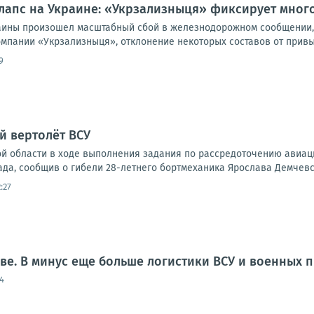
апс на Украине: «Укрзализныця» фиксирует много
раины произошел масштабный сбой в железнодорожном сообщении,
пании «Укрзализныця», отклонение некоторых составов от привыч
9
й вертолёт ВСУ
ой области в ходе выполнения задания по рассредоточению авиац
ада, сообщив о гибели 28-летнего бортмеханика Ярослава Демчевск
:27
еве. В минус еще больше логистики ВСУ и военных 
4