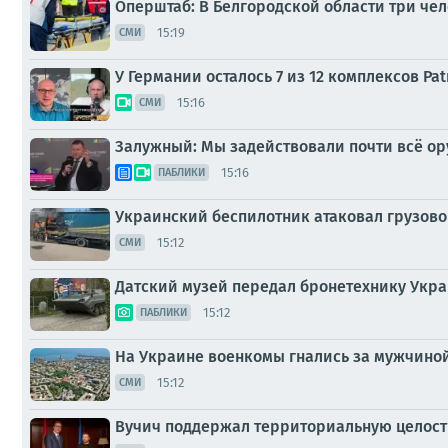
Оперштаб: В Белгородской области три чел
15:19
СМИ
У Германии осталось 7 из 12 комплексов Pa
15:16
СМИ
Залужный: Мы задействовали почти всё о
15:16
ПАБЛИКИ
Украинский беспилотник атаковал грузово
15:12
СМИ
Датский музей передал бронетехнику Укр
15:12
ПАБЛИКИ
На Украине военкомы гнались за мужчиной
15:12
СМИ
Вучич поддержал территориальную целостн