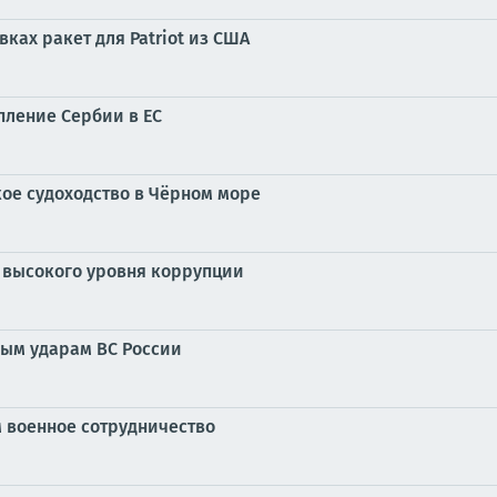
ках ракет для Patriot из США
пление Сербии в ЕС
ое судоходство в Чёрном море
за высокого уровня коррупции
ным ударам ВС России
м военное сотрудничество