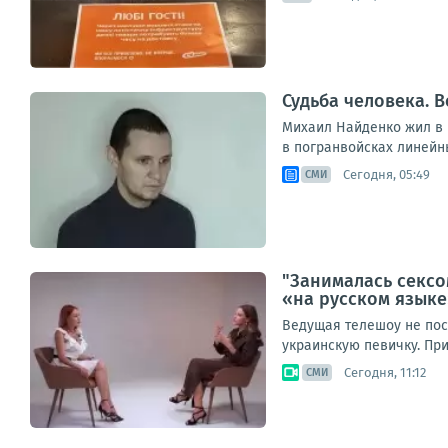
Судьба человека. В
Михаил Найденко жил в н
в погранвойсках линейны
Сегодня, 05:49
СМИ
"Занималась сексо
«на русском язык
Ведущая телешоу не пос
украинскую певичку. При
Сегодня, 11:12
СМИ