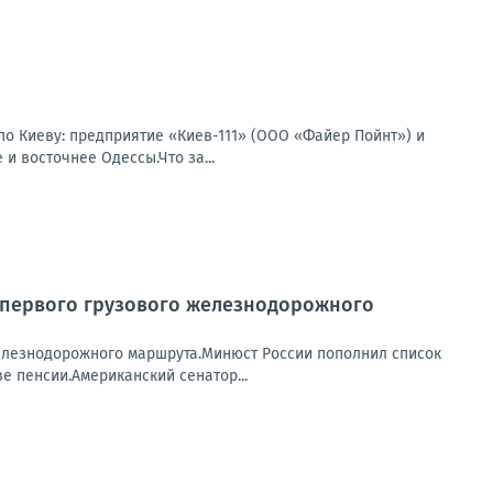
по Киеву: предприятие «Киев-111» (ООО «Файер Пойнт») и
и восточнее Одессы.Что за...
м первого грузового железнодорожного
железнодорожного маршрута.Минюст России пополнил список
 пенсии.Американский сенатор...