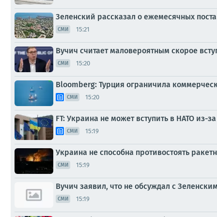
Зеленский рассказал о ежемесячных постав
15:21
СМИ
Вучич считает маловероятным скорое всту
15:20
СМИ
Bloomberg: Турция ограничила коммерческ
15:20
СМИ
FT: Украина не может вступить в НАТО из-
15:19
СМИ
Украина не способна противостоять ракет
15:19
СМИ
Вучич заявил, что не обсуждал с Зеленски
15:19
СМИ