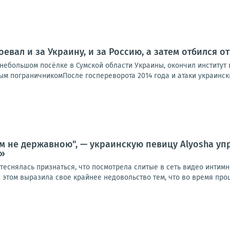
оевал и за Украину, и за Россию, а затем отбился 
ебольшом посёлке в Сумской области Украины, окончил институт в
м пограничникомПосле госпереворота 2014 года и атаки украинских
м не державною", — украинскую певицу Alyosha упр
е»
теснялась признаться, что посмотрела слитые в сеть видео интим
 этом выразила свое крайнее недовольство тем, что во время проце