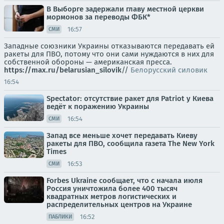
В Выборге задержали главу местной церкви
мормонов за переводы ФБК*
16:57
СМИ
Западные союзники Украины отказываются передавать ей
ракеты для ПВО, потому что они сами нуждаются в них для
собственной обороны — американская пресса.
https://max.ru/belarusian_silovik
//
Белорусский силовик
16:54
Spectator: отсутствие ракет для Patriot у Киева
ведёт к поражению Украины
16:54
СМИ
Запад все меньше хочет передавать Киеву
ракеты для ПВО, сообщила газета The New York
Times
16:53
СМИ
Forbes Ukraine сообщает, что с начала июля
Россия уничтожила более 400 тысяч
квадратных метров логистических и
распределительных центров на Украине
16:52
ПАБЛИКИ