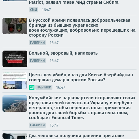
Patriot, заявил глава МИД страны Сибига
16:47
СМИ
В Русской армии появилась добровольческая
бригада из бывших украинских
военнослужащих, добровольно перешедших на
сторону России
16:47
ПАБЛИКИ
Больной, здоровый, наплевать
16:47
ПАБЛИКИ
Цветы для убийц и газ для Киева: Азербайджан
совершил демарш против России?
16:47
ПАБЛИКИ
Колумбийские наркокартели отправляют своих
представителей воевать на Украину и вербуют
ветеранов, чтобы перенять опыт применения
дронов для своей борьбы с правительством,
сообщает Financial Times
16:47
ПАБЛИКИ
Два человека получили ранения при атаке