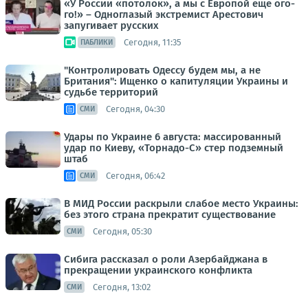
«У России «потолок», а мы с Европой еще ого-
го!» – Одноглазый экстремист Арестович
запугивает русских
Сегодня, 11:35
ПАБЛИКИ
"Контролировать Одессу будем мы, а не
Британия": Ищенко о капитуляции Украины и
судьбе территорий
Сегодня, 04:30
СМИ
Удары по Украине 6 августа: массированный
удар по Киеву, «Торнадо-С» стер подземный
штаб
Сегодня, 06:42
СМИ
В МИД России раскрыли слабое место Украины:
без этого страна прекратит существование
Сегодня, 05:30
СМИ
Сибига рассказал о роли Азербайджана в
прекращении украинского конфликта
Сегодня, 13:02
СМИ