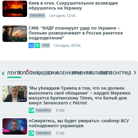
Киев в огне. Сокрушительное возмездие
обрушилось на Украину
Сегодня, 12:46
ПАБЛИКИ
СМИ: "КНДР планирует удар по Украине –
Пхеньян разворачивает в России ракетное
подразделение"
Сегодня, 05:04
СМИ
ЛЕНТА
ТОП
ОФИЦ.
ВИДЕО
СМИ
ВОЕНКОРЫ
МНЕНИЯ
ПАБЛИКИ
ФОТО
ЛОНГРИДЫ
‘Мы убеждаем Трампа в том, что он должен
выполнить своё обещание’ – нардеп Мережко
жалуется британскому Times, что Белый дом
кинул Зеленского с Patriot
17:00
ПАБЛИКИ
«Смиритесь, вы будет умирать»: снайпер ВСУ
«обнадежил» украинцев
17:00
ПАБЛИКИ