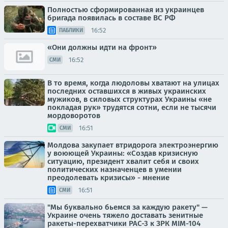
Полностью сформированная из украинцев
бригада появилась в составе ВС РФ
16:52
ПАБЛИКИ
«Они должны идти на фронт»
16:52
СМИ
В то время, когда людоловы хватают на улицах
последних оставшихся в живых украинских
мужиков, в силовых структурах Украины «не
покладая рук» трудятся сотни, если не тысячи
мордоворотов
16:51
СМИ
Молдова закупает втридорога электроэнергию
у воюющей Украины: «Создав кризисную
ситуацию, президент хвалит себя и своих
политических назначенцев в умении
преодолевать кризисы» - мнение
16:51
СМИ
"Мы буквально бьемся за каждую ракету" —
Украине очень тяжело доставать зенитные
ракеты-перехватчики PAC-3 к ЗРК MIM-104