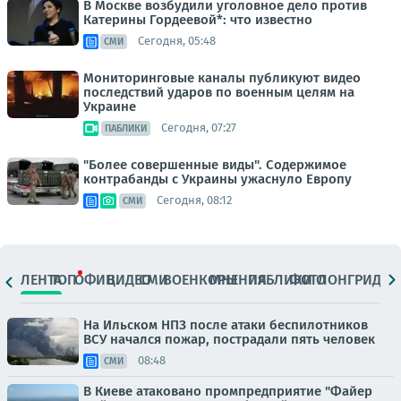
В Москве возбудили уголовное дело против
Катерины Гордеевой*: что известно
Сегодня, 05:48
СМИ
Мониторинговые каналы публикуют видео
последствий ударов по военным целям на
Украине
Сегодня, 07:27
ПАБЛИКИ
"Более совершенные виды". Содержимое
контрабанды с Украины ужаснуло Европу
Сегодня, 08:12
СМИ
ЛЕНТА
ТОП
ОФИЦ.
ВИДЕО
СМИ
ВОЕНКОРЫ
МНЕНИЯ
ПАБЛИКИ
ФОТО
ЛОНГРИДЫ
На Ильском НПЗ после атаки беспилотников
ВСУ начался пожар, пострадали пять человек
08:48
СМИ
В Киеве атаковано промпредприятие "Файер