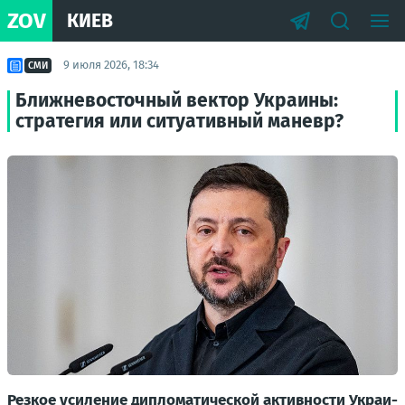
ZOV
КИЕВ
9 июля 2026, 18:34
СМИ
Ближневосточный вектор Украины:
стратегия или ситуативный маневр?
Рез­кое уси­ле­ние дипло­ма­ти­че­ской актив­но­сти Укра­и­