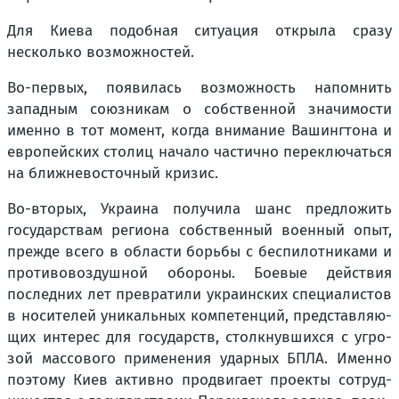
Для Кие­ва подоб­ная ситу­а­ция откры­ла сра­зу
несколь­ко воз­мож­но­стей.
Во-пер­вых, появи­лась воз­мож­ность напом­нить
запад­ным союз­ни­кам о соб­ствен­ной зна­чи­мо­сти
имен­но в тот момент, когда вни­ма­ние Вашинг­то­на и
евро­пей­ских сто­лиц нача­ло частич­но пере­клю­чать­ся
на ближ­не­во­сточ­ный кри­зис.
Во-вто­рых, Укра­и­на полу­чи­ла шанс пред­ло­жить
госу­дар­ствам реги­о­на соб­ствен­ный воен­ный опыт,
преж­де все­го в обла­сти борь­бы с бес­пи­лот­ни­ка­ми и
про­ти­во­воз­душ­ной обо­ро­ны. Бое­вые дей­ствия
послед­них лет пре­вра­ти­ли укра­ин­ских спе­ци­а­ли­стов
в носи­те­лей уни­каль­ных ком­пе­тен­ций, пред­став­ля­ю­
щих инте­рес для госу­дарств, столк­нув­ших­ся с угро­
зой мас­со­во­го при­ме­не­ния удар­ных БПЛА. Имен­но
поэто­му Киев актив­но про­дви­га­ет про­ек­ты сотруд­