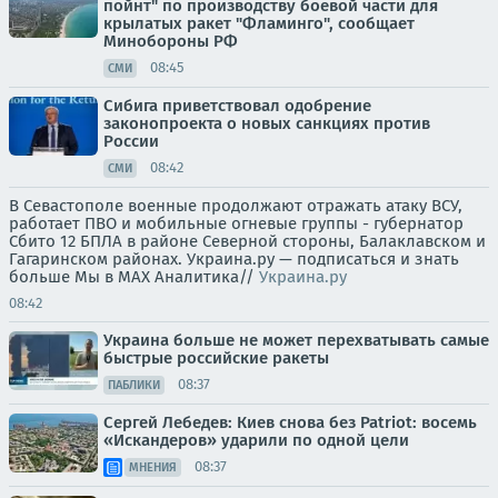
пойнт" по производству боевой части для
крылатых ракет "Фламинго", сообщает
Минобороны РФ
08:45
СМИ
Сибига приветствовал одобрение
законопроекта о новых санкциях против
России
08:42
СМИ
В Севастополе военные продолжают отражать атаку ВСУ,
работает ПВО и мобильные огневые группы - губернатор
Сбито 12 БПЛА в районе Северной стороны, Балаклавском и
Гагаринском районах. Украина.ру — подписаться и знать
больше Мы в MAX Аналитика//
Украина.ру
08:42
Украина больше не может перехватывать самые
быстрые российские ракеты
08:37
ПАБЛИКИ
Сергей Лебедев: Киев снова без Patriot: восемь
«Искандеров» ударили по одной цели
08:37
МНЕНИЯ