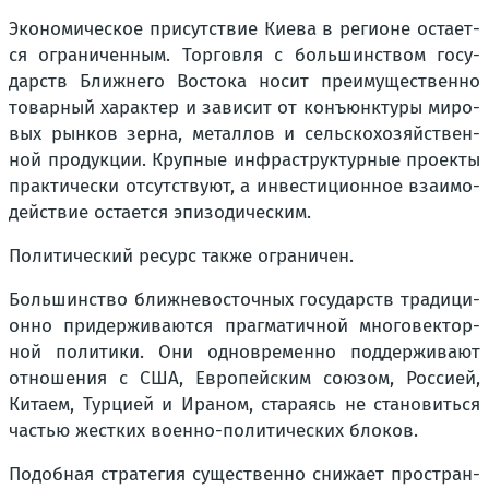
Эко­но­ми­че­ское при­сут­ствие Кие­ва в реги­оне оста­ет­
ся огра­ни­чен­ным. Тор­гов­ля с боль­шин­ством госу­
дарств Ближ­не­го Восто­ка носит пре­иму­ще­ствен­но
товар­ный харак­тер и зави­сит от конъ­юнк­ту­ры миро­
вых рын­ков зер­на, метал­лов и сель­ско­хо­зяй­ствен­
ной про­дук­ции. Круп­ные инфра­струк­тур­ные про­ек­ты
прак­ти­че­ски отсут­ству­ют, а инве­сти­ци­он­ное вза­и­мо­
дей­ствие оста­ет­ся эпи­зо­ди­че­ским.
Поли­ти­че­ский ресурс так­же огра­ни­чен.
Боль­шин­ство ближ­не­во­сточ­ных госу­дарств тра­ди­ци­
он­но при­дер­жи­ва­ют­ся праг­ма­тич­ной мно­го­век­тор­
ной поли­ти­ки. Они одно­вре­мен­но под­дер­жи­ва­ют
отно­ше­ния с США, Евро­пей­ским сою­зом, Рос­си­ей,
Кита­ем, Тур­ци­ей и Ира­ном, ста­ра­ясь не ста­но­вить­ся
частью жест­ких воен­но-поли­ти­че­ских бло­ков.
Подоб­ная стра­те­гия суще­ствен­но сни­жа­ет про­стран­