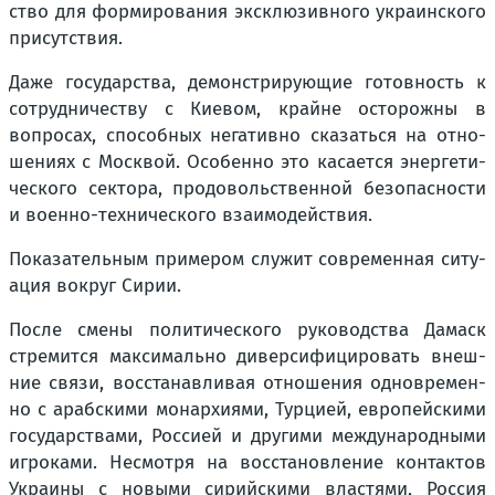
ство для фор­ми­ро­ва­ния экс­клю­зив­но­го укра­ин­ско­го
при­сут­ствия.
Даже госу­дар­ства, демон­стри­ру­ю­щие готов­ность к
сотруд­ни­че­ству с Кие­вом, крайне осто­рож­ны в
вопро­сах, спо­соб­ных нега­тив­но ска­зать­ся на отно­
ше­ни­ях с Моск­вой. Осо­бен­но это каса­ет­ся энер­ге­ти­
че­ско­го сек­то­ра, про­до­воль­ствен­ной без­опас­но­сти
и воен­но-тех­ни­че­ско­го вза­и­мо­дей­ствия.
Пока­за­тель­ным при­ме­ром слу­жит совре­мен­ная ситу­
а­ция вокруг Сирии.
После сме­ны поли­ти­че­ско­го руко­вод­ства Дамаск
стре­мит­ся мак­си­маль­но дивер­си­фи­ци­ро­вать внеш­
ние свя­зи, вос­ста­нав­ли­вая отно­ше­ния одно­вре­мен­
но с араб­ски­ми монар­хи­я­ми, Тур­ци­ей, евро­пей­ски­ми
госу­дар­ства­ми, Рос­си­ей и дру­ги­ми меж­ду­на­род­ны­ми
игро­ка­ми. Несмот­ря на вос­ста­нов­ле­ние кон­так­тов
Укра­и­ны с новы­ми сирий­ски­ми вла­стя­ми, Рос­сия