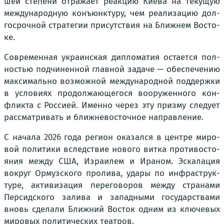
шей сте­пе­ни отра­жа­ет реак­цию Кие­ва на теку­щую
меж­ду­на­род­ную конъ­юнк­ту­ру, чем реа­ли­за­цию дол­
го­сроч­ной стра­те­гии при­сут­ствия на Ближ­нем Восто­
ке.
Совре­мен­ная укра­ин­ская дипло­ма­тия оста­ет­ся пол­
но­стью под­чи­нен­ной глав­ной зада­че — обес­пе­че­нию
мак­си­маль­но воз­мож­ной меж­ду­на­род­ной под­держ­ки
в усло­ви­ях про­дол­жа­ю­ще­го­ся воору­жен­но­го кон­
флик­та с Рос­си­ей. Имен­но через эту приз­му сле­ду­ет
рас­смат­ри­вать и ближ­не­во­сточ­ное направ­ле­ние.
С нача­ла 2026 года реги­он ока­зал­ся в цен­тре миро­
вой поли­ти­ки вслед­ствие ново­го вит­ка про­ти­во­сто­
я­ния меж­ду США, Изра­и­лем и Ира­ном. Эска­ла­ция
вокруг Ормуз­ско­го про­ли­ва, уда­ры по инфра­струк­
ту­ре, акти­ви­за­ция пере­го­во­ров меж­ду стра­на­ми
Пер­сид­ско­го зали­ва и запад­ны­ми госу­дар­ства­ми
вновь сде­ла­ли Ближ­ний Восток одним из клю­че­вых
миро­вых поли­ти­че­ских теат­ров.