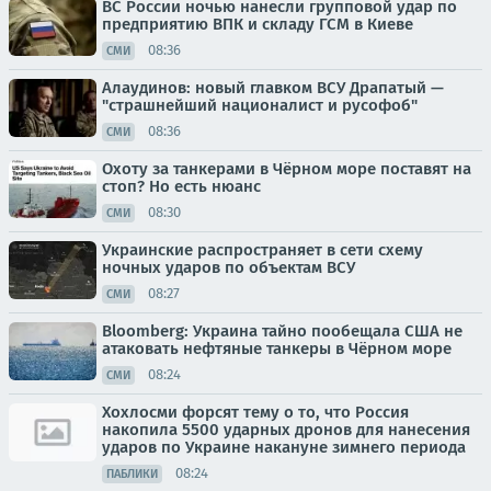
ВС России ночью нанесли групповой удар по
предприятию ВПК и складу ГСМ в Киеве
08:36
СМИ
Алаудинов: новый главком ВСУ Драпатый —
"страшнейший националист и русофоб"
08:36
СМИ
Охоту за танкерами в Чёрном море поставят на
стоп? Но есть нюанс
08:30
СМИ
Украинские распространяет в сети схему
ночных ударов по объектам ВСУ
08:27
СМИ
Bloomberg: Украина тайно пообещала США не
атаковать нефтяные танкеры в Чёрном море
08:24
СМИ
Хохлосми форсят тему о то, что Россия
накопила 5500 ударных дронов для нанесения
ударов по Украине накануне зимнего периода
08:24
ПАБЛИКИ