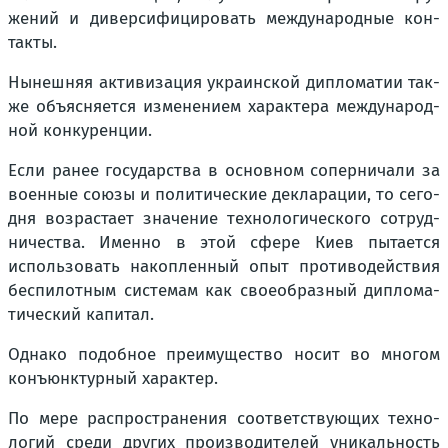
же­ний и дивер­си­фи­ци­ро­вать меж­ду­на­род­ные кон­
так­ты.
Нынеш­няя акти­ви­за­ция укра­ин­ской дипло­ма­тии так­
же объ­яс­ня­ет­ся изме­не­ни­ем харак­те­ра меж­ду­на­род­
ной кон­ку­рен­ции.
Если ранее госу­дар­ства в основ­ном сопер­ни­ча­ли за
воен­ные сою­зы и поли­ти­че­ские декла­ра­ции, то сего­
дня воз­рас­та­ет зна­че­ние тех­но­ло­ги­че­ско­го сотруд­
ни­че­ства. Имен­но в этой сфе­ре Киев пыта­ет­ся
исполь­зо­вать накоп­лен­ный опыт про­ти­во­дей­ствия
бес­пи­лот­ным систе­мам как свое­об­раз­ный дипло­ма­
ти­че­ский капи­тал.
Одна­ко подоб­ное пре­иму­ще­ство носит во мно­гом
конъ­юнк­тур­ный харак­тер.
По мере рас­про­стра­не­ния соот­вет­ству­ю­щих тех­но­
ло­гий сре­ди дру­гих про­из­во­ди­те­лей уни­каль­ность