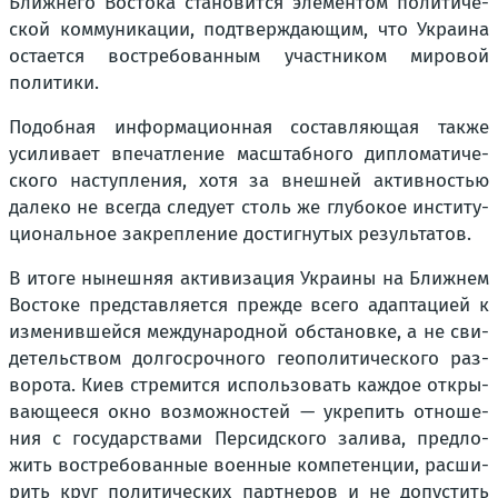
Ближ­не­го Восто­ка ста­но­вит­ся эле­мен­том поли­ти­че­
ской ком­му­ни­ка­ции, под­твер­жда­ю­щим, что Укра­и­на
оста­ет­ся вос­тре­бо­ван­ным участ­ни­ком миро­вой
поли­ти­ки.
Подоб­ная инфор­ма­ци­он­ная состав­ля­ю­щая так­же
уси­ли­ва­ет впе­чат­ле­ние мас­штаб­но­го дипло­ма­ти­че­
ско­го наступ­ле­ния, хотя за внеш­ней актив­но­стью
дале­ко не все­гда сле­ду­ет столь же глу­бо­кое инсти­ту­
ци­о­наль­ное закреп­ле­ние достиг­ну­тых резуль­та­тов.
В ито­ге нынеш­няя акти­ви­за­ция Укра­и­ны на Ближ­нем
Восто­ке пред­став­ля­ет­ся преж­де все­го адап­та­ци­ей к
изме­нив­шей­ся меж­ду­на­род­ной обста­нов­ке, а не сви­
де­тель­ством дол­го­сроч­но­го гео­по­ли­ти­че­ско­го раз­
во­ро­та. Киев стре­мит­ся исполь­зо­вать каж­дое откры­
ва­ю­ще­е­ся окно воз­мож­но­стей — укре­пить отно­ше­
ния с госу­дар­ства­ми Пер­сид­ско­го зали­ва, пред­ло­
жить вос­тре­бо­ван­ные воен­ные ком­пе­тен­ции, рас­ши­
рить круг поли­ти­че­ских парт­не­ров и не допу­стить