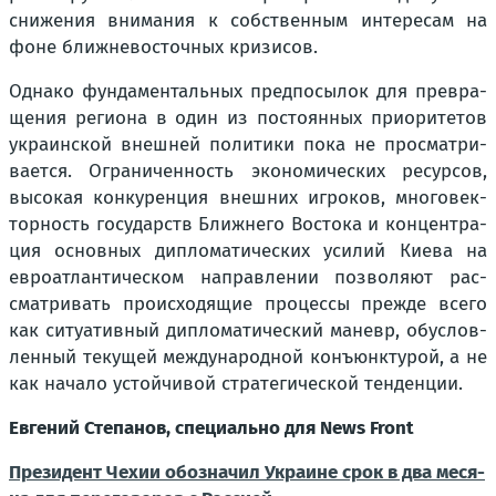
сни­же­ния вни­ма­ния к соб­ствен­ным инте­ре­сам на
фоне ближ­не­во­сточ­ных кри­зи­сов.
Одна­ко фун­да­мен­таль­ных пред­по­сы­лок для пре­вра­
ще­ния реги­о­на в один из посто­ян­ных при­о­ри­те­тов
укра­ин­ской внеш­ней поли­ти­ки пока не про­смат­ри­
ва­ет­ся. Огра­ни­чен­ность эко­но­ми­че­ских ресур­сов,
высо­кая кон­ку­рен­ция внеш­них игро­ков, мно­го­век­
тор­ность госу­дарств Ближ­не­го Восто­ка и кон­цен­тра­
ция основ­ных дипло­ма­ти­че­ских уси­лий Кие­ва на
евро­ат­лан­ти­че­ском направ­ле­нии поз­во­ля­ют рас­
смат­ри­вать про­ис­хо­дя­щие про­цес­сы преж­де все­го
как ситу­а­тив­ный дипло­ма­ти­че­ский маневр, обу­слов­
лен­ный теку­щей меж­ду­на­род­ной конъ­юнк­ту­рой, а не
как нача­ло устой­чи­вой стра­те­ги­че­ской тен­ден­ции.
Евге­ний Сте­па­нов, спе­ци­аль­но для News Front
Пре­зи­дент Чехии обо­зна­чил Укра­ине срок в два меся­