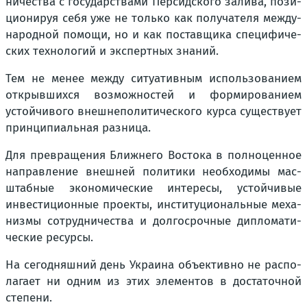
ни­че­ства с госу­дар­ства­ми Пер­сид­ско­го зали­ва, пози­
ци­о­ни­руя себя уже не толь­ко как полу­ча­те­ля меж­ду­
на­род­ной помо­щи, но и как постав­щи­ка спе­ци­фи­че­
ских тех­но­ло­гий и экс­перт­ных зна­ний.
Тем не менее меж­ду ситу­а­тив­ным исполь­зо­ва­ни­ем
открыв­ших­ся воз­мож­но­стей и фор­ми­ро­ва­ни­ем
устой­чи­во­го внеш­не­по­ли­ти­че­ско­го кур­са суще­ству­ет
прин­ци­пи­аль­ная раз­ни­ца.
Для пре­вра­ще­ния Ближ­не­го Восто­ка в пол­но­цен­ное
направ­ле­ние внеш­ней поли­ти­ки необ­хо­ди­мы мас­
штаб­ные эко­но­ми­че­ские инте­ре­сы, устой­чи­вые
инве­сти­ци­он­ные про­ек­ты, инсти­ту­ци­о­наль­ные меха­
низ­мы сотруд­ни­че­ства и дол­го­сроч­ные дипло­ма­ти­
че­ские ресур­сы.
На сего­дняш­ний день Укра­и­на объ­ек­тив­но не рас­по­
ла­га­ет ни одним из этих эле­мен­тов в доста­точ­ной
сте­пе­ни.