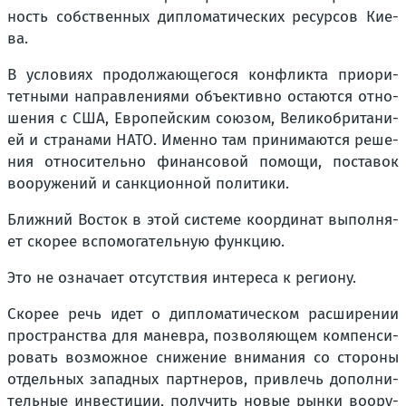
ность соб­ствен­ных дипло­ма­ти­че­ских ресур­сов Кие­
ва.
В усло­ви­ях про­дол­жа­ю­ще­го­ся кон­флик­та при­о­ри­
тет­ны­ми направ­ле­ни­я­ми объ­ек­тив­но оста­ют­ся отно­
ше­ния с США, Евро­пей­ским сою­зом, Вели­ко­бри­та­ни­
ей и стра­на­ми НАТО. Имен­но там при­ни­ма­ют­ся реше­
ния отно­си­тель­но финан­со­вой помо­щи, поста­вок
воору­же­ний и санк­ци­он­ной поли­ти­ки.
Ближ­ний Восток в этой систе­ме коор­ди­нат выпол­ня­
ет ско­рее вспо­мо­га­тель­ную функ­цию.
Это не озна­ча­ет отсут­ствия инте­ре­са к реги­о­ну.
Ско­рее речь идет о дипло­ма­ти­че­ском рас­ши­ре­нии
про­стран­ства для манев­ра, поз­во­ля­ю­щем ком­пен­си­
ро­вать воз­мож­ное сни­же­ние вни­ма­ния со сто­ро­ны
отдель­ных запад­ных парт­не­ров, при­влечь допол­ни­
тель­ные инве­сти­ции, полу­чить новые рын­ки воору­