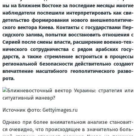
ны на Ближ­нем Восто­ке за послед­ние меся­цы мно­гие
наблю­да­те­ли поспе­ши­ли интер­пре­ти­ро­вать как сви­
де­тель­ство фор­ми­ро­ва­ния ново­го внеш­не­по­ли­ти­че­
ско­го век­то­ра Кие­ва. Кон­так­ты с госу­дар­ства­ми Пер­
сид­ско­го зали­ва, попыт­ки вос­ста­но­вить отно­ше­ния с
Сири­ей после сме­ны вла­сти, рас­ши­ре­ние воен­но-тех­
ни­че­ско­го сотруд­ни­че­ства с рядом араб­ских госу­
дарств, а так­же стрем­ле­ние встро­ить­ся в про­цес­сы
реги­о­наль­ной без­опас­но­сти дей­стви­тель­но созда­ют
впе­чат­ле­ние мас­штаб­но­го гео­по­ли­ти­че­ско­го раз­во­
ро­та.
Источ­ник фото: Gettyimages.ru
Одна­ко при более вни­ма­тель­ном ана­ли­зе ста­но­вит­
ся оче­вид­но, что про­ис­хо­дя­щее в зна­чи­тель­но боль­