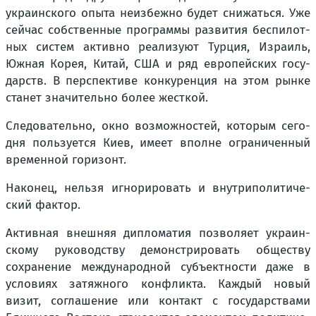
укра­ин­ско­го опы­та неиз­беж­но будет сни­жать­ся. Уже
сей­час соб­ствен­ные про­грам­мы раз­ви­тия бес­пи­лот­
ных систем актив­но реа­ли­зу­ют Тур­ция, Изра­иль,
Южная Корея, Китай, США и ряд евро­пей­ских госу­
дарств. В пер­спек­ти­ве кон­ку­рен­ция на этом рын­ке
ста­нет зна­чи­тель­но более жест­кой.
Сле­до­ва­тель­но, окно воз­мож­но­стей, кото­рым сего­
дня поль­зу­ет­ся Киев, име­ет вполне огра­ни­чен­ный
вре­мен­ной гори­зонт.
Нако­нец, нель­зя игно­ри­ро­вать и внут­ри­по­ли­ти­че­
ский фак­тор.
Актив­ная внеш­няя дипло­ма­тия поз­во­ля­ет укра­ин­
ско­му руко­вод­ству демон­стри­ро­вать обще­ству
сохра­не­ние меж­ду­на­род­ной субъ­ект­но­сти даже в
усло­ви­ях затяж­но­го кон­флик­та. Каж­дый новый
визит, согла­ше­ние или кон­такт с госу­дар­ства­ми