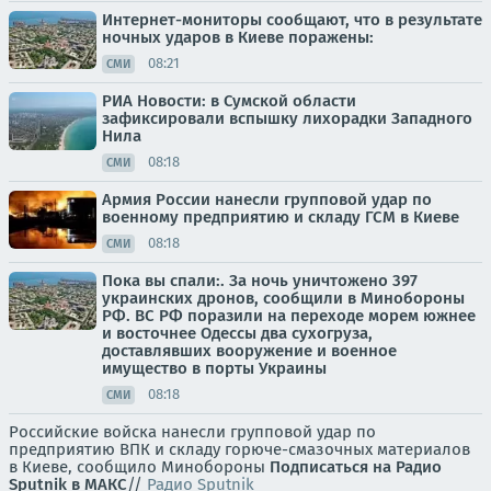
Интернет-мониторы сообщают, что в результате
ночных ударов в Киеве поражены:
08:21
СМИ
РИА Новости: в Сумской области
зафиксировали вспышку лихорадки Западного
Нила
08:18
СМИ
Армия России нанесли групповой удар по
военному предприятию и складу ГСМ в Киеве
08:18
СМИ
Пока вы спали:. За ночь уничтожено 397
украинских дронов, сообщили в Минобороны
РФ. ВС РФ поразили на переходе морем южнее
и восточнее Одессы два сухогруза,
доставлявших вооружение и военное
имущество в порты Украины
08:18
СМИ
Российские войска нанесли групповой удар по
предприятию ВПК и складу горюче-смазочных материалов
в Киеве, сообщило Минобороны
Подписаться на Радио
Sputnik в МАКС
//
Радио Sputnik