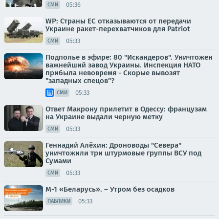
05:36
СМИ
WP: Страны ЕС отказываются от передачи
Украине ракет-перехватчиков для Patriot
05:33
СМИ
Подполье в эфире: 80 "Искандеров". Уничтожен
важнейший завод Украины. Инспекция НАТО
прибыла невовремя - Скорые вывозят
"западных спецов"?
05:33
СМИ
Ответ Макрону прилетит в Одессу: французам
на Украине выдали черную метку
05:33
СМИ
Геннадий Алёхин: Дроноводы "Севера"
уничтожили три штурмовые группы ВСУ под
Сумами
05:33
СМИ
М-1 «Беларусь». – Утром без осадков
05:33
ПАБЛИКИ