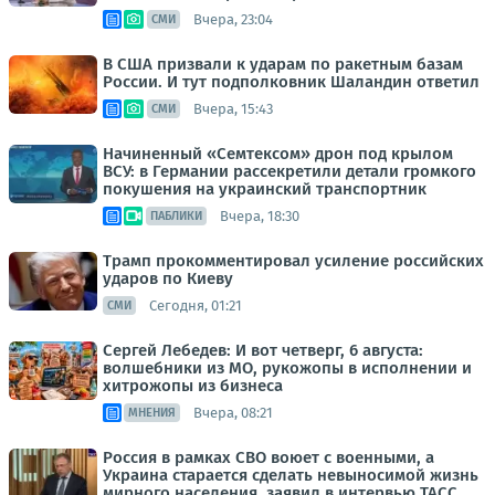
Вчера, 23:04
СМИ
В США призвали к ударам по ракетным базам
России. И тут подполковник Шаландин ответил
Вчера, 15:43
СМИ
Начиненный «Семтексом» дрон под крылом
ВСУ: в Германии рассекретили детали громкого
покушения на украинский транспортник
Вчера, 18:30
ПАБЛИКИ
Трамп прокомментировал усиление российских
ударов по Киеву
Сегодня, 01:21
СМИ
Сергей Лебедев: И вот четверг, 6 августа:
волшебники из МО, рукожопы в исполнении и
хитрожопы из бизнеса
Вчера, 08:21
МНЕНИЯ
Россия в рамках СВО воюет с военными, а
Украина старается сделать невыносимой жизнь
мирного населения, заявил в интервью ТАСС