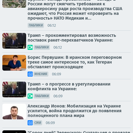
России могут смягчить требования к
авиакеросину ради роста производства США
ожидают, что Россия может «проверить на
прочность» НАТО Медикам и...
06:12
ПАБЛИКИ
Трамп – прокомментировал возможность
поставок ракет-перехватчиков Украине:
06:12
ПАБЛИКИ
Борис Первушин: В иранском переговорном
треке самое интересное то, как Тегеран
обставляет происходящее
06:09
МНЕНИЯ
Трамп – о прогрессе в урегулировании
конфликта на Украине:
06:09
ПАБЛИКИ
Александр Ионов: Мобилизация на Украине
усилится, война продолжится до появления
полноценного плана мира
06:09
СМИ
"Сорок дней" Зеленского: Суздальцев о провале