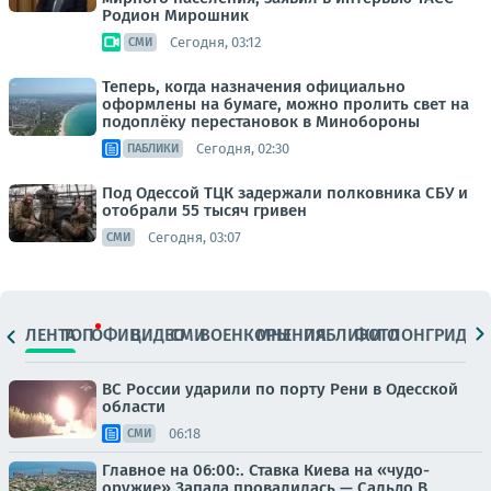
Родион Мирошник
Сегодня, 03:12
СМИ
Теперь, когда назначения официально
оформлены на бумаге, можно пролить свет на
подоплёку перестановок в Минобороны
Сегодня, 02:30
ПАБЛИКИ
Под Одессой ТЦК задержали полковника СБУ и
отобрали 55 тысяч гривен
Сегодня, 03:07
СМИ
ЛЕНТА
ТОП
ОФИЦ.
ВИДЕО
СМИ
ВОЕНКОРЫ
МНЕНИЯ
ПАБЛИКИ
ФОТО
ЛОНГРИДЫ
ВС России ударили по порту Рени в Одесской
области
06:18
СМИ
Главное на 06:00:. Ставка Киева на «чудо-
оружие» Запада провалилась — Сальдо В