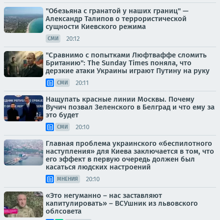
"Обезьяна с гранатой у наших границ" —
Александр Талипов о террористической
сущности Киевского режима
20:12
СМИ
"Сравнимо с попытками Люфтваффе сломить
Британию": The Sunday Times поняла, что
дерзкие атаки Украины играют Путину на руку
20:11
СМИ
Нащупать красные линии Москвы. Почему
Вучич позвал Зеленского в Белград и что ему за
это будет
20:10
СМИ
Главная проблема украинского «беспилотного
наступления» для Киева заключается в том, что
его эффект в первую очередь должен был
касаться людских настроений
20:10
МНЕНИЯ
«Это негуманно – нас заставляют
капитулировать» – ВСУшник из львовского
облсовета