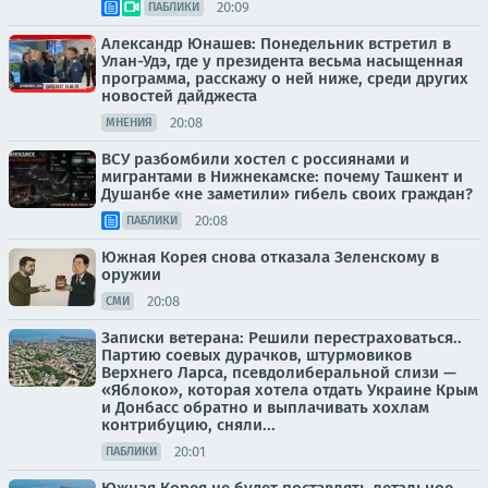
20:09
ПАБЛИКИ
Александр Юнашев: Понедельник встретил в
Улан-Удэ, где у президента весьма насыщенная
программа, расскажу о ней ниже, среди других
новостей дайджеста
20:08
МНЕНИЯ
ВСУ разбомбили хостел с россиянами и
мигрантами в Нижнекамске: почему Ташкент и
Душанбе «не заметили» гибель своих граждан?
20:08
ПАБЛИКИ
Южная Корея снова отказала Зеленскому в
оружии
20:08
СМИ
Записки ветерана: Решили перестраховаться..
Партию соевых дурачков, штурмовиков
Верхнего Ларса, псевдолиберальной слизи —
«Яблоко», которая хотела отдать Украине Крым
и Донбасс обратно и выплачивать хохлам
контрибуцию, сняли...
20:01
ПАБЛИКИ