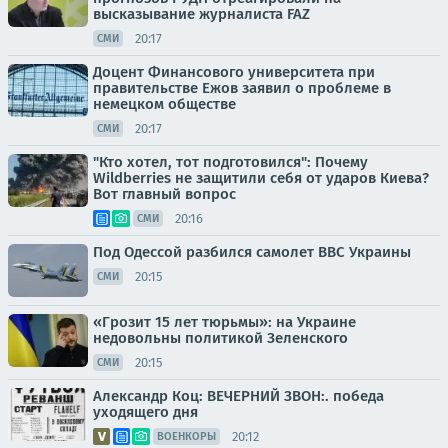
высказывание журналиста FAZ
20:17
СМИ
Доцент Финансового университета при
правительстве Ежов заявил о проблеме в
немецком обществе
20:17
СМИ
"Кто хотел, тот подготовился": Почему
Wildberries не защитили себя от ударов Киева?
Вот главный вопрос
20:16
СМИ
Под Одессой разбился самолет ВВС Украины
20:15
СМИ
«Грозит 15 лет тюрьмы»: на Украине
недовольны политикой Зеленского
20:15
СМИ
Александр Коц: ВЕЧЕРНИЙ ЗВОН:. победа
уходящего дня
20:12
ВОЕНКОРЫ