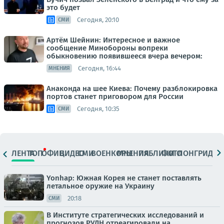
это будет
Сегодня, 20:10
СМИ
Артём Шейнин: Интересное и важное
сообщение Минобороны вопреки
обыкновению появившееся вчера вечером:
Сегодня, 16:44
МНЕНИЯ
Анаконда на шее Киева: Почему разблокировка
портов станет приговором для России
Сегодня, 10:35
СМИ
ЛЕНТА
ТОП
ОФИЦ.
ВИДЕО
СМИ
ВОЕНКОРЫ
МНЕНИЯ
ПАБЛИКИ
ФОТО
ЛОНГРИДЫ
Yonhap: Южная Корея не станет поставлять
летальное оружие на Украину
20:18
СМИ
В Институте стратегических исследований и
прогнозов РУДН отреагировали на