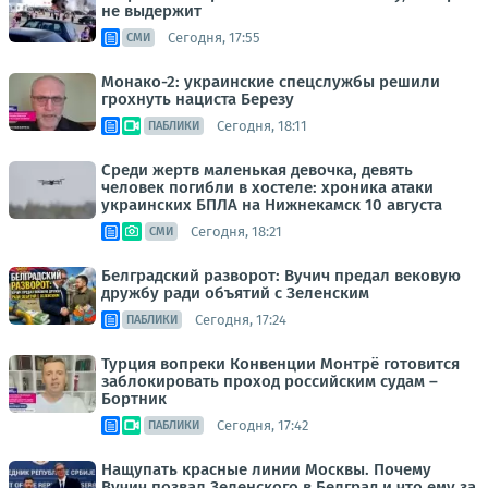
не выдержит
Сегодня, 17:55
СМИ
Монако-2: украинские спецслужбы решили
грохнуть нациста Березу
Сегодня, 18:11
ПАБЛИКИ
Среди жертв маленькая девочка, девять
человек погибли в хостеле: хроника атаки
украинских БПЛА на Нижнекамск 10 августа
Сегодня, 18:21
СМИ
Белградский разворот: Вучич предал вековую
дружбу ради объятий с Зеленским
Сегодня, 17:24
ПАБЛИКИ
Турция вопреки Конвенции Монтрё готовится
заблокировать проход российским судам –
Бортник
Сегодня, 17:42
ПАБЛИКИ
Нащупать красные линии Москвы. Почему
Вучич позвал Зеленского в Белград и что ему за