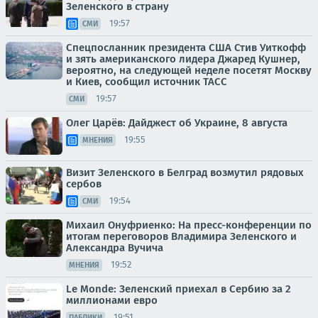
Зеленского в страну
19:57
СМИ
Спецпосланник президента США Стив Уиткофф
и зять американского лидера Джаред Кушнер,
вероятно, на следующей неделе посетят Москву
и Киев, сообщил источник ТАСС
19:57
СМИ
Олег Царёв: Дайджест об Украине, 8 августа
19:55
МНЕНИЯ
Визит Зеленского в Белград возмутил рядовых
сербов
19:54
СМИ
Михаил Онуфриенко: На пресс-конференции по
итогам переговоров Владимира Зеленского и
Александра Вучича
19:52
МНЕНИЯ
Le Monde: Зеленский приехал в Сербию за 2
миллионами евро
19:51
ПАБЛИКИ