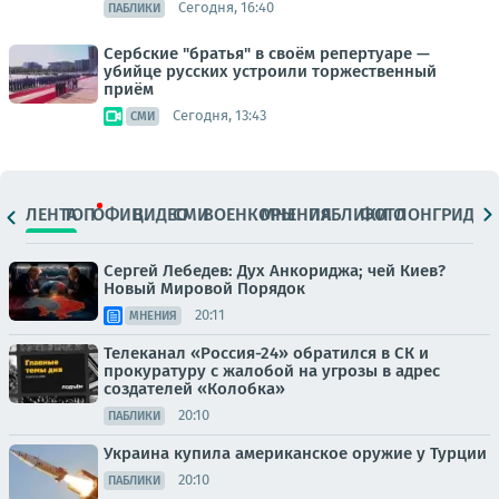
Сегодня, 16:40
ПАБЛИКИ
Сербские "братья" в своём репертуаре —
убийце русских устроили торжественный
приём
Сегодня, 13:43
СМИ
ЛЕНТА
ТОП
ОФИЦ.
ВИДЕО
СМИ
ВОЕНКОРЫ
МНЕНИЯ
ПАБЛИКИ
ФОТО
ЛОНГРИДЫ
Сергей Лебедев: Дух Анкориджа; чей Киев?
Новый Мировой Порядок
20:11
МНЕНИЯ
Телеканал «Россия-24» обратился в СК и
прокуратуру с жалобой на угрозы в адрес
создателей «Колобка»
20:10
ПАБЛИКИ
Украина купила американское оружие у Турции
20:10
ПАБЛИКИ