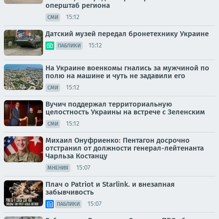
оперштаб региона
15:12
СМИ
Датский музей передал бронетехнику Украине
15:12
ПАБЛИКИ
На Украине военкомы гнались за мужчиной по
полю на машине и чуть не задавили его
15:12
СМИ
Вучич поддержал территориальную
целостность Украины на встрече с Зеленским
15:12
СМИ
Михаил Онуфриенко: Пентагон досрочно
отстранил от должности генерал-лейтенанта
Чарльза Костанцу
15:07
МНЕНИЯ
Плач о Patriot и Starlink. и внезапная
забывчивость
15:07
ПАБЛИКИ