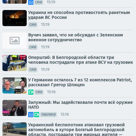
15:19
СМИ
Украина не способна противостоять ракетным
ударам ВС России
15:19
СМИ
Вучич заявил, что не обсуждал с Зеленским
военное сотрудничество
15:19
СМИ
Оперштаб: В Белгородской области три
человека пострадали при атаке ВСУ на грузовик
15:19
СМИ
У Германии осталось 7 из 12 комплексов Patriot,
рассказал Грегор Шпицен
15:16
СМИ
Залужный: Мы задействовали почти всё оружие
НАТО
15:16
ПАБЛИКИ
Украинский беспилотник атаковал грузовой
автомобиль в хуторе Богатый Белгородской
области, пострадали три мирных жителя —