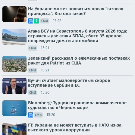
На Украине может появиться новая "газовая
принцесса". Кто она такая?
15:22
СМИ
Атака ВСУ на Севастополь 8 августа 2026 года:
отражены две атаки БПЛА, сбито 35 дронов,
повреждены дома и автомобили
15:21
СМИ
Зеленский рассказал о ежемесячных поставках
ракет для Patriot из США
15:21
СМИ
Вучич считает маловероятным скорое
вступление Сербии в ЕС
15:20
СМИ
Bloomberg: Турция ограничила коммерческое
судоходство в Чёрном море
15:20
СМИ
FT: Украина не может вступить в НАТО из-за
высокого уровня коррупции