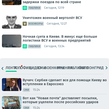
задержки поездов по всей стране
Сегодня, 12:19
ПАБЛИКИ
Уничтожен военный вертолёт ВСУ
Сегодня, 12:27
ВОЕНКОРЫ
Ночная суета в Киеве. В минус еще больше
логистики ВСУ и военных предприятий
Сегодня, 13:34
ПАБЛИКИ
ЛЕНТА
ТОП
ОФИЦ.
ВИДЕО
СМИ
ВОЕНКОРЫ
МНЕНИЯ
ПАБЛИКИ
ФОТО
ЛОНГРИДЫ
Вучич: Сербия сделает все для помощи Киеву во
вступлении в Евросоюз
15:24
СМИ
Вот как "Новая почта" доставляет посылки,
которые уцелели после российских ударов
15:24
СМИ