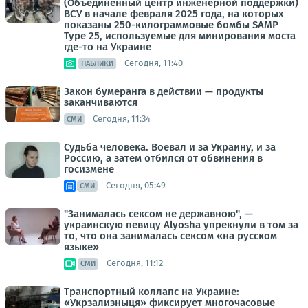
(Объединенный центр инженерной поддержки)
ВСУ в начале февраля 2025 года, на которых
показаны 250-килограммовые бомбы SAMP
Type 25, используемые для минирования моста
где-то на Украине
Сегодня, 11:40
ПАБЛИКИ
Закон бумеранга в действии — продукты
заканчиваются
Сегодня, 11:34
СМИ
Судьба человека. Воевал и за Украину, и за
Россию, а затем отбился от обвинения в
госизмене
Сегодня, 05:49
СМИ
"Занималась сексом не державною", —
украинскую певицу Alyosha упрекнули в том за
то, что она занималась сексом «на русском
языке»
Сегодня, 11:12
СМИ
Транспортный коллапс на Украине:
«Укрзализныця» фиксирует многочасовые