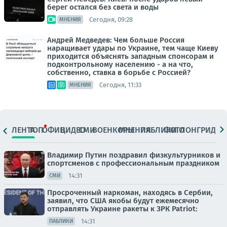
берег остался без света и воды
Сегодня, 09:28
МНЕНИЯ
Андрей Медведев: Чем больше Россия
наращивает удары по Украине, тем чаще Киеву
приходится объяснять западным спонсорам и
подконтрольному населению - а на что,
собственно, ставка в борьбе с Россией?
Сегодня, 11:33
МНЕНИЯ
ЛЕНТА
ТОП
ОФИЦ.
ВИДЕО
СМИ
ВОЕНКОРЫ
МНЕНИЯ
ПАБЛИКИ
ФОТО
ЛОНГРИДЫ
Владимир Путин поздравил физкультурников и
спортсменов с профессиональным праздником
14:31
СМИ
Просроченный наркоман, находясь в Сербии,
заявил, что США якобы будут ежемесячно
отправлять Украине ракеты к ЗРК Patriot:
14:31
ПАБЛИКИ