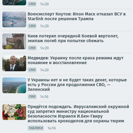
14:20
СМИ
Военэксперт Кнутов: Илон Маск отказал ВСУ в
Starlink после решения Трампа
14:20
СМИ
Киев потерял очередной боевой вертолет,
экипаж погиб при попытке сбежать
14:20
СМИ
Медведев: Украину после краха режима ждут
покаяние и восстановление
14:20
СМИ
У Украины нет и не будет таких денег, которые
есть у России для продолжения СВО, —
Зеленский
14:16
СМИ
Придётся подождать. Иерусалимский окружной
суд запретил министру национальной
безопасности Израиля И.Бен-Гвиру
использовать крокодилов для охраны тюрем
14:16
ПАБЛИКИ