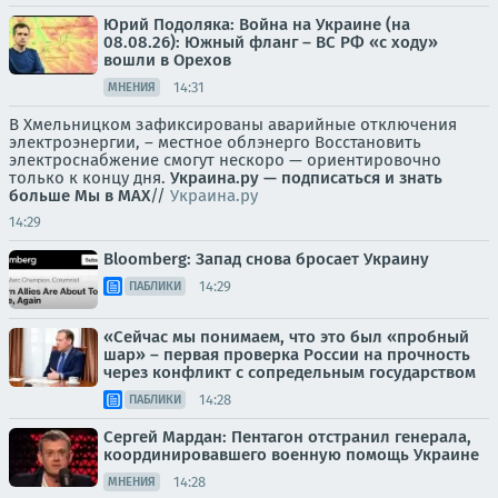
Юрий Подоляка: Война на Украине (на
08.08.26): Южный фланг – ВС РФ «с ходу»
вошли в Орехов
14:31
МНЕНИЯ
В Хмельницком зафиксированы аварийные отключения
электроэнергии, – местное облэнерго Восстановить
электроснабжение смогут нескоро — ориентировочно
только к концу дня.
Украина.ру — подписаться и знать
больше
Мы в MAX
//
Украина.ру
14:29
Bloomberg: Запад снова бросает Украину
14:29
ПАБЛИКИ
«Сейчас мы понимаем, что это был «пробный
шар» – первая проверка России на прочность
через конфликт с сопредельным государством
14:28
ПАБЛИКИ
Сергей Мардан: Пентагон отстранил генерала,
координировавшего военную помощь Украине
14:28
МНЕНИЯ