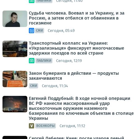
Сегодня, 11:40
ПАБЛИКИ
Судьба человека. Воевал и за Украину, и за
Россию, а затем отбился от обвинения в
госизмене
Сегодня, 05:49
СМИ
Транспортный коллапс на Украине:
«Укрзализныця» фиксирует многочасовые
задержки поездов по всей стране
Сегодня, 12:19
ПАБЛИКИ
Закон бумеранга в действии — продукты
заканчиваются
Сегодня, 11:34
СМИ
Евгений Поддубный: В ходе ночной операции
ВС РФ нанесли массированный удар
высокоточным оружием наземного
базирования по ключевым объектам в столице
Украины
Сегодня, 11:12
ВОЕНКОРЫ
Сергей Лебедев: Киев: после ударов левый